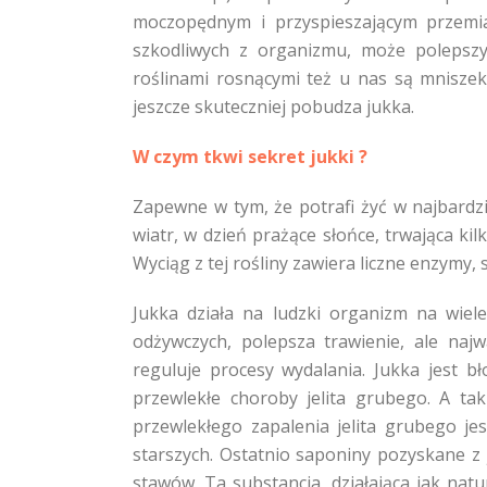
moczopędnym i przyspieszającym przemian
szkodliwych z organizmu, może polepsz
roślinami rosnącymi też u nas są mniszek 
jeszcze skuteczniej pobudza jukka.
W czym tkwi sekret jukki ?
Zapewne w tym, że potrafi żyć w najbardz
wiatr, w dzień prażące słońce, trwająca ki
Wyciąg z tej rośliny zawiera liczne enzymy, 
Jukka działa na ludzki organizm na wie
odżywczych, polepsza trawienie, ale najw
reguluje procesy wydalania. Jukka jest 
przewlekłe choroby jelita grubego. A ta
przewlekłego zapalenia jelita grubego j
starszych. Ostatnio saponiny pozyskane z
stawów. Ta substancja, działająca jak natu