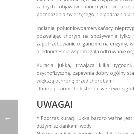
żadnych objawów ubocznych: w przeci
pochodzenia zwierzęcego nie podrażnia 
Indianie południowoamerykańscy nieprzy
pozwalając chorym na spożywanie tylko ki
zapotrzebowanie organizmu na enzymy, wita
a jednocześnie wspomagała odtruwanie or
Kuracja jukka, trwająca kilka tygodn
psychofizyczną, zapewnia dobry ogólny st
większą ochronę przed chorobami.
Obniża poziom cholesterolu we krwi i łagod
UWAGA!
* Podczas kuracji jukka bardzo ważne jest 
dużymi szklankami wody.
Należy wypijać dziennie ok. 2-3 litró