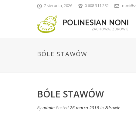
7 sierpnia, 2026
0 608 311 282
noni@z
BÓLE STAWÓW
BÓLE STAWÓW
By
admin
Posted
26 marca 2016
In
Zdrowie