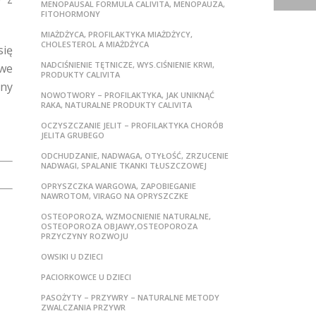
MENOPAUSAL FORMULA CALIVITA, MENOPAUZA,
FITOHORMONY
MIAŻDŻYCA, PROFILAKTYKA MIAŻDŻYCY,
CHOLESTEROL A MIAŻDŻYCA
się
NADCIŚNIENIE TĘTNICZE, WYS.CIŚNIENIE KRWI,
owe
PRODUKTY CALIVITA
nny
NOWOTWORY – PROFILAKTYKA, JAK UNIKNĄĆ
RAKA, NATURALNE PRODUKTY CALIVITA
OCZYSZCZANIE JELIT – PROFILAKTYKA CHORÓB
JELITA GRUBEGO
ODCHUDZANIE, NADWAGA, OTYŁOŚĆ, ZRZUCENIE
NADWAGI, SPALANIE TKANKI TŁUSZCZOWEJ
OPRYSZCZKA WARGOWA, ZAPOBIEGANIE
NAWROTOM, VIRAGO NA OPRYSZCZKE
OSTEOPOROZA, WZMOCNIENIE NATURALNE,
OSTEOPOROZA OBJAWY,OSTEOPOROZA
PRZYCZYNY ROZWOJU
OWSIKI U DZIECI
PACIORKOWCE U DZIECI
PASOŻYTY – PRZYWRY – NATURALNE METODY
ZWALCZANIA PRZYWR