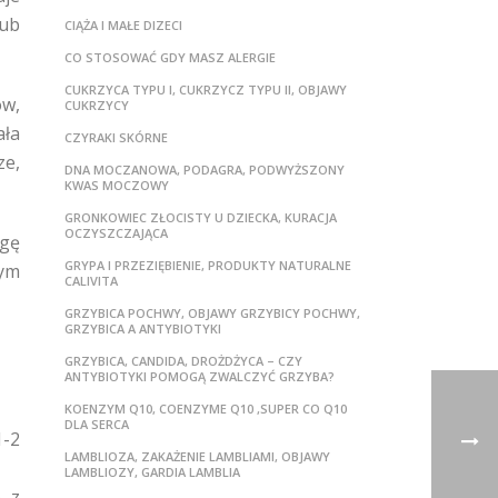
ub
CIĄŻA I MAŁE DIZECI
CO STOSOWAĆ GDY MASZ ALERGIE
CUKRZYCA TYPU I, CUKRZYCZ TYPU II, OBJAWY
ów,
CUKRZYCY
ała
CZYRAKI SKÓRNE
ze,
DNA MOCZANOWA, PODAGRA, PODWYŻSZONY
KWAS MOCZOWY
GRONKOWIEC ZŁOCISTY U DZIECKA, KURACJA
OCZYSZCZAJĄCA
agę
GRYPA I PRZEZIĘBIENIE, PRODUKTY NATURALNE
mym
CALIVITA
GRZYBICA POCHWY, OBJAWY GRZYBICY POCHWY,
GRZYBICA A ANTYBIOTYKI
GRZYBICA, CANDIDA, DROŻDŻYCA – CZY
ANTYBIOTYKI POMOGĄ ZWALCZYĆ GRZYBA?
KOENZYM Q10, COENZYME Q10 ,SUPER CO Q10
DLA SERCA
1-2
LAMBLIOZA, ZAKAŻENIE LAMBLIAMI, OBJAWY
LAMBLIOZY, GARDIA LAMBLIA
e z