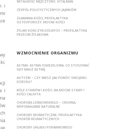
WITALNOŚĆ MĘŻCZYZNY, VITALMAN
h i
ZESPÓŁ POLICYSTYCZNYCH JAJNIKÓW
imi
ZŁAMANIA KOŚCI, PROFILAKTYKA
ące
OSTEOPOROZY, MOCNE KOŚCI
ŻYLAKI KOŃCZYN DOLNYCH – PROFILAKTYKA
PRZECIW ŻYLAKOWA
WZMOCNIENIE ORGANIZMU
iwy
ki.
ASTMA. ASTMA OSKRZELOWA, CO STOSOWAĆ
GDY MASZ ASTMĘ
AUTYZM – CZY WIESZ JAK POMÓC SWOJEMU
DZIECKU?
cji
a i
BÓLE STAWÓW I KOŚCI, NA MOCNE STAWY I
KOŚCI CALIVITA
 na
CHOROBA LEŚNIOWSKIEGO – CROHNA,
wów
WSPOMAGANIE NATURALNE
ach
CHOROBY REUMATYCZNE, PROFILAKTYKA
CHORÓB REUMATYCZNYCH
nia
uje
CHOROBY UKŁADU POKARMOWEGO