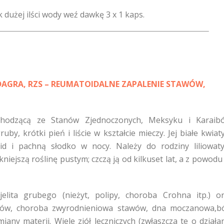
ak dużej ilści wody weź dawkę 3 x 1 kaps.
GRA, RZS – REUMATOIDALNE ZAPALENIE STAWÓW,
pochodzącą ze Stanów Zjednoczonych, Meksyku i Karaib
y, krótki pień i liście w kształcie mieczy. Jej białe kwiat
d i pachną słodko w nocy. Należy do rodziny liliowat
kniejszą roślinę pustym; czczą ją od kilkuset lat, a z powodu 
elita grubego (nieżyt, polipy, choroba Crohna itp.) o
awów, choroba zwyrodnieniowa stawów, dna moczanowa,b
any materii. Wiele ziół leczniczych (zwłaszcza te o działa