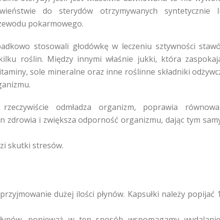
wieństwie do sterydów otrzymywanych syntetycznie l
przewodu pokarmowego.
padkowo stosowali głodówkę w leczeniu sztywności staw
lku roślin. Między innymi właśnie jukki, która zaspokaj
miny, sole mineralne oraz inne roślinne składniki odżywc
ganizmu.
i, rzeczywiście odmładza organizm, poprawia równow
an zdrowia i zwiększa odporność organizmu, dając tym sa
zi skutki stresów.
przyjmowanie dużej ilości płynów. Kapsułki należy popijać 
w płynów, ponieważ w ten sposób wspomagamy wydalani