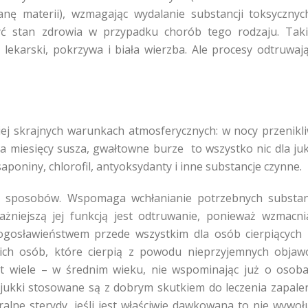
ę materii), wzmagając wydalanie substancji toksycznyc
yć stan zdrowia w przypadku chorób tego rodzaju. Tak
lekarski, pokrzywa i biała wierzba. Ale procesy odtruwaj
iej skrajnych warunkach atmosferycznych: w nocy przenikl
lka miesięcy susza, gwałtowne burze to wszystko nic dla juk
saponiny, chlorofil, antyoksydanty i inne substancje czynne.
le sposobów. Wspomaga wchłanianie potrzebnych substan
ażniejszą jej funkcją jest odtruwanie, ponieważ wzmacni
błogosławieństwem przede wszystkim dla osób cierpiących
kich osób, które cierpią z powodu nieprzyjemnych obja
est wiele – w średnim wieku, nie wspominając już o osob
 jukki stosowane są z dobrym skutkiem do leczenia zapale
ralne sterydy, jeśli jest właściwie dawkowana to nie wywoł