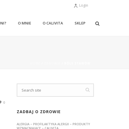
Login
ONI?
O MNIE
O CALIVITA
SKLEP
HOME
/
ZDROWIE
/ BÓLE STAWÓW
0
ZADBAJ O ZDROWIE
ALERGIA – PROFILAKTYKA ALERGII – PRODUKTY
WZMACNIAJĄCE – CALIVITA