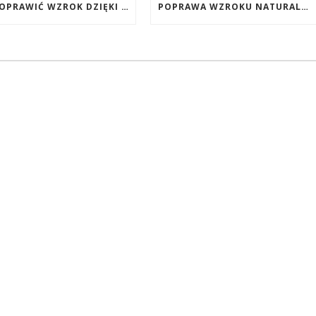
JAK POPRAWIĆ WZROK DZIĘKI DIECIE, SUPLEMENTOM BOGATYM W ANTYOKSYDANTY I WITAMINY. JAK POPRAWIĆ WZROK? DIETA NA LEPSZY WZROK. LUTEINA NA WZROK. WITAMINY NA WZROK.
POPRAWA WZROKU NATURALNYMI METODAMI. SUPLEMENTY CALIVITA NA POPRAWĘ WZROKU