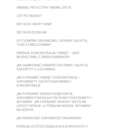
ANEMIA, PRZYCZYNY ANEMII, DIETA
CZY PIĆ MLEKO?
DIETA DO GRUPY KRWI
DIETA ROZDZIELNA
DOTLENIENIE ORGANIZMU, OXYMAX CALIVITA,
TLEN STABILIZOWANY
ENERGIA, KONCENTRACJA, PAMIĘĆ – JEDŹ
BEZPIECZNIEJ Z ENERGY&MEMORY
JAK DAWKOWAĆ PARAPROTEX FIRMY CALIVITA,
PASOŻYTY U CZŁOWIEKA
JAK POPRAWIĆ PAMIĘĆ I KONCENTRACJE –
SUPLEMENTY CALIVITA NA PAMIĘĆ I
KONCENTRACJE
JAK POPRAWIĆ WZROK DZIĘKI DIECIE,
SUPLEMENTOM BOGATYM W ANTYOKSYDANTY I
WITAMINY. JAK POPRAWIĆ WZROK? DIETA NA
LEPSZY WZROK. LUTEINA NA WZROK. WITAMINY
NA WZROK.
JAK WZMOCNIĆ ODPORNOŚĆ ORGANIZMU
KURACJA OCZYSZCZAJĄCA DLA DOROSŁYCH Z