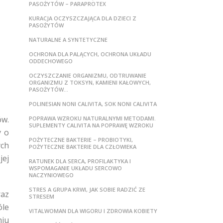
PASOŻYTÓW – PARAPROTEX
KURACJA OCZYSZCZAJĄCA DLA DZIECI Z
PASOŻYTÓW
NATURALNE A SYNTETYCZNE
OCHRONA DLA PALĄCYCH, OCHRONA UKŁADU
ODDECHOWEGO
OCZYSZCZANIE ORGANIZMU, ODTRUWANIE
ORGANIZMU Z TOKSYN, KAMIENI KAŁOWYCH,
PASOŻYTÓW…
POLINESIAN NONI CALIVITA, SOK NONI CALIVITA
ów.
POPRAWA WZROKU NATURALNYMI METODAMI.
SUPLEMENTY CALIVITA NA POPRAWĘ WZROKU
y o
POŻYTECZNE BAKTERIE – PROBIOTYKI,
ych
POŻYTECZNE BAKTERIE DLA CZŁOWIEKA
jej
RATUNEK DLA SERCA, PROFILAKTYKA I
WSPOMAGANIE UKŁADU SERCOWO
NACZYNIOWEGO
STRES A GRUPA KRWI, JAK SOBIE RADZIĆ ZE
raz
STRESEM
óle
VITALWOMAN DLA WIGORU I ZDROWIA KOBIETY
niu