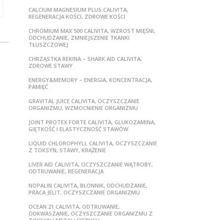
CALCIUM MAGNESIUM PLUS CALIVITA,
REGENERACJA KOŚCI, ZDROWE KOŚCI
CHROMIUM MAX 500 CALIVITA, WZROST MIĘŚNI,
ODCHUDZANIE, ZMNIEJSZENIE TKANKI
TŁUSZCZOWEJ
CHRZĄSTKA REKINA – SHARK AID CALIVITA,
ZDROWE STAWY
ENERGY&MEMORY – ENERGIA, KONCENTRACJA,
PAMIĘĆ
GRAVITAL JUICE CALIVITA, OCZYSZCZANIE
ORGANIZMU, WZMOCNIENIE ORGANIZMU
JOINT PROTEX FORTE CALIVITA, GLUKOZAMINA,
GIĘTKOŚĆ I ELASTYCZNOŚĆ STAWÓW
LIQUID CHLOROPHYLL CALIVITA, OCZYSZCZANIE
Z TOKSYN, STAWY, KRĄŻENIE
LIVER AID CALIVITA, OCZYSZCZANIE WĄTROBY,
ODTRUWANIE, REGENERACJA
NOPALIN CALIVITA, BŁONNIK, ODCHUDZANIE,
PRACA JELIT, OCZYSZCZANIE ORGANIZMU
OCEAN 21 CALIVITA, ODTRUWANIE,
ODKWASZANIE, OCZYSZCZANIE ORGANIZMU Z