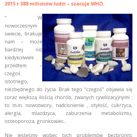
2015 r 388 milionów ludzi – szacuje WHO.
"
W
nowoczesnym
swiecie, brakuje
nam – może
bardziej niż
kiedykolwiek
przedtem –
czegoś
istotnego,
niezbędnego do życia. Brak tego "czegoś" objawia się
coraz większą ilością chorób, zwanych cywilizacyjnymi :
to m.in. nowotwory, nadcisnienie , otyłość, cukrzyca,
alergia, miazdzyca, zaburzenia metabolizmu,
osteoporoza, gronkowiec…
Nie jesteśmy wobec tych problemów bezbronni.