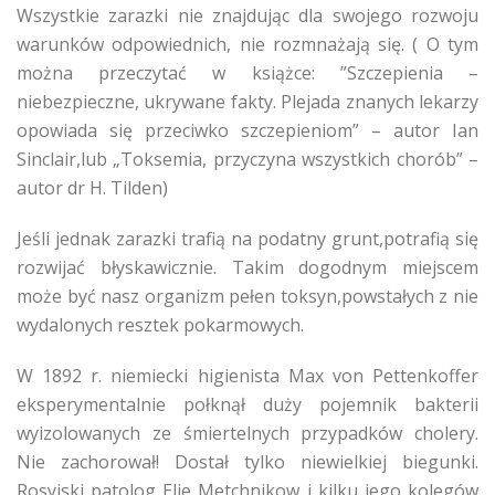
Wszystkie zarazki nie znajdując dla swojego rozwoju
warunków odpowiednich, nie rozmnażają się. ( O tym
można przeczytać w książce: ”Szczepienia –
niebezpieczne, ukrywane fakty. Plejada znanych lekarzy
opowiada się przeciwko szczepieniom” – autor Ian
Sinclair,lub „Toksemia, przyczyna wszystkich chorób” –
autor dr H. Tilden)
Jeśli jednak zarazki trafią na podatny grunt,potrafią się
rozwijać błyskawicznie. Takim dogodnym miejscem
może być nasz organizm pełen toksyn,powstałych z nie
wydalonych resztek pokarmowych.
W 1892 r. niemiecki higienista Max von Pettenkoffer
eksperymentalnie połknął duży pojemnik bakterii
wyizolowanych ze śmiertelnych przypadków cholery.
Nie zachorował! Dostał tylko niewielkiej biegunki.
Rosyjski patolog Elie Metchnikow i kilku jego kolegów