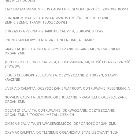
NIEŚWIEŻY ODDECH
CALCIUM MAGNESIUM PLUS CALIVITA, REGENERACJA KOŚCI, ZDROWE KOŚCI
CHROMIUM MAX 500 CALIVITA, WZROST MIĘŚNI, ODCHUDZANIE,
ZMNIEJSZENIE TKANKI TŁUSZCZOWEJ
CHRZĄSTKA REKINA – SHARK AID CALIVITA, ZDROWE STAWY
ENERGY&MEMORY – ENERGIA, KONCENTRACJA, PAMIĘĆ
GRAVITAL JUICE CALIVITA, OCZYSZCZANIE ORGANIZMU, WZMOCNIENIE
ORGANIZMU
JOINT PROTEX FORTE CALIVITA, GLUKOZAMINA, GIĘTKOŚĆ I ELASTYCZNOŚĆ
STAWÓW
LIQUID CHLOROPHYLL CALIVITA, OCZYSZCZANIE Z TOKSYN, STAWY,
KRĄŻENIE
LIVER AID CALIVITA, OCZYSZCZANIE WĄTROBY, ODTRUWANIE, REGENERACJA
NOPALIN CALIVITA, BŁONNIK, ODCHUDZANIE, PRACA JELIT, OCZYSZCZANIE
ORGANIZMU
OCEAN 21 CALIVITA, ODTRUWANIE, ODKWASZANIE, OCZYSZCZANIE
ORGANIZMU Z TOKSYN I METALI CIĘŻKICH
OMEGA 3 CALIVITA, STAWY,SERCE,MÓZG, ODPORNOŚĆ ORGANIZMU
OXYMAX CALIVITA, DOTLENIENIE ORGANIZMU, STABILIZOWANY TLEN