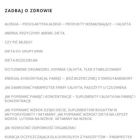
ZADBAJ O ZDROWIE
ALERGIA – PROFILAKTYKA ALERGII – PRODUKTY WZMACNIAJĄCE – CALIVITA
ANEMIA, PRZYCZYNY ANEMII, DIETA
CZY PIĆ MLEKO?
DIETA DO GRUPY KRWI
DIETA ROZDZIELNA
DOTLENIENIE ORGANIZMU, OXYMAX CALIVITA, TLEN STABILIZOWANY
ENERGIA, KONCENTRACJA, PAMIĘĆ – JEDŹ BEZPIECZNIEJ Z ENERGY&MEMORY
JAK DAWKOWAĆ PARAPROTEX FIRMY CALIVITA, PASOŻYTY U CZŁOWIEKA
JAK POPRAWIĆ PAMIĘĆ I KONCENTRACJE – SUPLEMENTY CALIVITA NA PAMIĘĆ I
KONCENTRACJE
JAK POPRAWIĆ WZROK DZIĘKI DIECIE, SUPLEMENTOM BOGATYM W
ANTYOKSYDANTY I WITAMINY. JAK POPRAWIĆ WZROK? DIETA NA LEPSZY
WZROK. LUTEINA NA WZROK. WITAMINY NA WZROK.
JAK WZMOCNIĆ ODPORNOŚĆ ORGANIZMU
KURACJA OCZYSZCZAJĄCA DLA DOROSŁYCH Z PASOŻYTÓW – PARAPROTEX