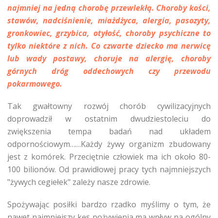
najmniej na jedną chorobę przewlekłą. Choroby kości,
stawów, nadciśnienie, miażdżyca, alergia, pasozyty,
gronkowiec, grzybica, otyłość, choroby psychiczne to
tylko niektóre z nich. Co czwarte dziecko ma nerwicę
lub wady postawy, choruje na alergię, choroby
górnych dróg oddechowych czy przewodu
pokarmowego.
Tak gwałtowny rozwój chorób cywilizacyjnych
doprowadził w ostatnim dwudziestoleciu do
zwiększenia tempa badań nad układem
odpornościowym……Każdy żywy organizm zbudowany
jest z komórek. Przeciętnie człowiek ma ich około 80-
100 bilionów. Od prawidłowej pracy tych najmniejszych
"żywych cegiełek" zależy nasze zdrowie.
Spożywając posiłki bardzo rzadko myślimy o tym, że
nawet najmniejszy kęs pożywienia ma wpływ na ogólny