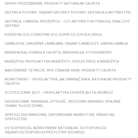
GRYPA I PRZEZIĘBIENIE, PRODUKTY NATURALNE CALIVITA
GRZYBICA POCHWY, OBJAWY GRZYBICY POCHWY, GRZYBICA A ANTYBIOTYKI
GRZYBICA, CANDIDA, DROŻDŻYCA – CZY ANTYBIOTYKI POMOGĄ ZWALCZYĆ
GRZYBA?
KOENZYM Q10, COENZYME Q10 ,SUPER CO Q10 DLA SERCA
LAMBLIOZA, ZAKAŻENIE LAMBLIAMI, OBJAWY LAMBLIOZY, GARDIA LAMBLIA
MENOPAUSAL FORMULA CALIVITA, MENOPAUZA, FITOHORMONY
MIAŻDŻYCA, PROFILAKTYKA MIAŻDŻYCY, CHOLESTEROL A MIAŻDŻYCA
NADCIŚNIENIE TĘTNICZE, WYS.CIŚNIENIE KRWI, PRODUKTY CALIVITA
NOWOTWORY – PROFILAKTYKA, JAK UNIKNĄĆ RAKA, NATURALNE PRODUKTY
CALIVITA
OCZYSZCZANIE JELIT – PROFILAKTYKA CHORÓB JELITA GRUBEGO
ODCHUDZANIE, NADWAGA, OTYŁOŚĆ, ZRZUCENIE NADWAGI, SPALANIE
TKANKI TŁUSZCZOWEJ
OPRYSZCZKA WARGOWA, ZAPOBIEGANIE NAWROTOM, VIRAGO NA
OPRYSZCZKE
OSTEOPOROZA, WZMOCNIENIE NATURALNE, OSTEOPOROZA
OBJAWY,OSTEOPOROZA PRZYCZYNY ROZWOJU