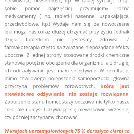
nerwowość, bezsenność, itp. W takiej sytuacji, chcąc
sobie pomóc najczęściej przyjmujemy różne
medykamenty ( np. tabletki nasenne, uspakajające,
przeciwbólowe, itp.) Wydaje nam się, że nowoczesne
leki mogą nas coraz dłużej utrzymać przy życiu. Jednak
dzięki tabletkom nie jesteśmy zdrowsi. Z
farmakoterapią często są związane niepożądane efekty
uboczne. Z jednej strony stosowane środki chemiczne
stanowią potężne obciążenie dla organizmu, a z drugiej
ich oddziaływanie jest mało selektywne. W rezultacie,
mimo chwilowego polepszenia samopoczucia, główna
przyczyna problemów zdrowotnych,
którą jest
niewłaściwe odżywianie, nie zostaje rozwiązana
.
Zaburzenie stanu homeostazy odczuwa nie tylko nasze
ciało, ale i umysł. Odżywiając się niewłaściwie, wcześniej
czy póżniej zaczynamy chorować.
W krajach uprzemysłowionych 75 % dorosłych cierpi co