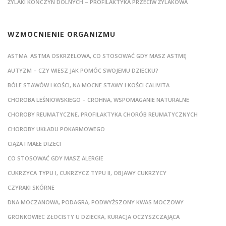
ŻYLAKI KOŃCZYN DOLNYCH – PROFILAKTYKA PRZECIW ŻYLAKOWA
WZMOCNIENIE ORGANIZMU
ASTMA. ASTMA OSKRZELOWA, CO STOSOWAĆ GDY MASZ ASTMĘ
AUTYZM – CZY WIESZ JAK POMÓC SWOJEMU DZIECKU?
BÓLE STAWÓW I KOŚCI, NA MOCNE STAWY I KOŚCI CALIVITA
CHOROBA LEŚNIOWSKIEGO – CROHNA, WSPOMAGANIE NATURALNE
CHOROBY REUMATYCZNE, PROFILAKTYKA CHORÓB REUMATYCZNYCH
CHOROBY UKŁADU POKARMOWEGO
CIĄŻA I MAŁE DIZECI
CO STOSOWAĆ GDY MASZ ALERGIE
CUKRZYCA TYPU I, CUKRZYCZ TYPU II, OBJAWY CUKRZYCY
CZYRAKI SKÓRNE
DNA MOCZANOWA, PODAGRA, PODWYŻSZONY KWAS MOCZOWY
GRONKOWIEC ZŁOCISTY U DZIECKA, KURACJA OCZYSZCZAJĄCA