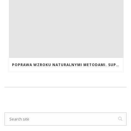
POPRAWA WZROKU NATURALNYMI METODAMI. SUPLEMENTY CALIVITA NA POPRAWĘ WZROKU