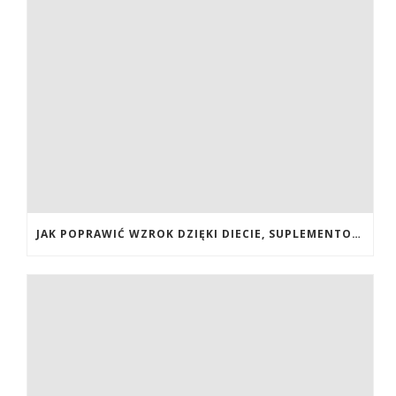
JAK POPRAWIĆ WZROK DZIĘKI DIECIE, SUPLEMENTOM BOGATYM W ANTYOKSYDANTY I WITAMINY. JAK POPRAWIĆ WZROK? DIETA NA LEPSZY WZROK. LUTEINA NA WZROK. WITAMINY NA WZROK.