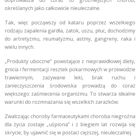
doprowadza do coraz to groźniejszych chorób,
określanych jako całkowicie nieuleczalne.
Tak, więc począwszy od kataru poprzez wszelkiego
rodzaju zapalenia gardła, zatok, uszu, płuc, dochodzimy
do artretyzmu, reumatyzmu, astmy, gangreny, raka i
wielu innych.
„Produkty uboczne” powstające z nieprawidłowej diety,
gnicia i fermentacji resztek pokarmowych w przewodzie
trawiennym, zażywane leki, brak ruchu i
zanieczyszczenia środowiska prowadzą do coraz
większego zaśmiecenia organizmu. To stwarza idealne
warunki do rozmnażania się wszelkich zarazków.
Zwalczając choroby farmaceutykami choroba niegroźna
dla życia zostaje „uśpiona” i z biegiem lat rozwija się
skrycie, by ujawnić się w postaci cięższej, nieuleczalnej.