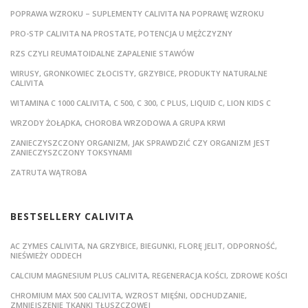
POPRAWA WZROKU – SUPLEMENTY CALIVITA NA POPRAWĘ WZROKU
PRO-STP CALIVITA NA PROSTATE, POTENCJA U MĘŻCZYZNY
RZS CZYLI REUMATOIDALNE ZAPALENIE STAWÓW
WIRUSY, GRONKOWIEC ZŁOCISTY, GRZYBICE, PRODUKTY NATURALNE
CALIVITA
WITAMINA C 1000 CALIVITA, C 500, C 300, C PLUS, LIQUID C, LION KIDS C
WRZODY ŻOŁĄDKA, CHOROBA WRZODOWA A GRUPA KRWI
ZANIECZYSZCZONY ORGANIZM, JAK SPRAWDZIĆ CZY ORGANIZM JEST
ZANIECZYSZCZONY TOKSYNAMI
ZATRUTA WĄTROBA
BESTSELLERY CALIVITA
AC ZYMES CALIVITA, NA GRZYBICE, BIEGUNKI, FLORĘ JELIT, ODPORNOŚĆ,
NIEŚWIEŻY ODDECH
CALCIUM MAGNESIUM PLUS CALIVITA, REGENERACJA KOŚCI, ZDROWE KOŚCI
CHROMIUM MAX 500 CALIVITA, WZROST MIĘŚNI, ODCHUDZANIE,
ZMNIEJSZENIE TKANKI TŁUSZCZOWEJ