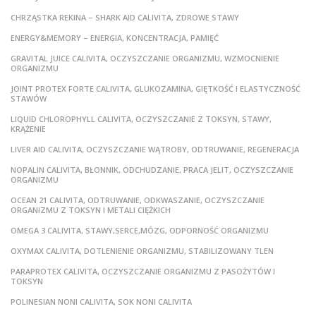
CHRZĄSTKA REKINA – SHARK AID CALIVITA, ZDROWE STAWY
ENERGY&MEMORY – ENERGIA, KONCENTRACJA, PAMIĘĆ
GRAVITAL JUICE CALIVITA, OCZYSZCZANIE ORGANIZMU, WZMOCNIENIE
ORGANIZMU
JOINT PROTEX FORTE CALIVITA, GLUKOZAMINA, GIĘTKOŚĆ I ELASTYCZNOŚĆ
STAWÓW
LIQUID CHLOROPHYLL CALIVITA, OCZYSZCZANIE Z TOKSYN, STAWY,
KRĄŻENIE
LIVER AID CALIVITA, OCZYSZCZANIE WĄTROBY, ODTRUWANIE, REGENERACJA
NOPALIN CALIVITA, BŁONNIK, ODCHUDZANIE, PRACA JELIT, OCZYSZCZANIE
ORGANIZMU
OCEAN 21 CALIVITA, ODTRUWANIE, ODKWASZANIE, OCZYSZCZANIE
ORGANIZMU Z TOKSYN I METALI CIĘŻKICH
OMEGA 3 CALIVITA, STAWY,SERCE,MÓZG, ODPORNOŚĆ ORGANIZMU
OXYMAX CALIVITA, DOTLENIENIE ORGANIZMU, STABILIZOWANY TLEN
PARAPROTEX CALIVITA, OCZYSZCZANIE ORGANIZMU Z PASOŻYTÓW I
TOKSYN
POLINESIAN NONI CALIVITA, SOK NONI CALIVITA