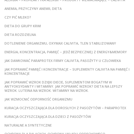
ANEMIA, PRZYCZYNY ANEMII, DIETA
CZY PIĆ MLEKO?
DIETA DO GRUPY KRWI
DIETA ROZDZIELNA
DOTLENIENIE ORGANIZMU, OXYMAX CALIVITA, TLEN STABILIZOWANY
ENERGIA, KONCENTRACJA, PAMIĘĆ – JEDŹ BEZPIECZNIEJ Z ENERGY&MEMORY
JAK DAWKOWAĆ PARAPROTEX FIRMY CALIVITA, PASOŻYTY U CZŁOWIEKA
JAK POPRAWIĆ PAMIĘĆ I KONCENTRACJE – SUPLEMENTY CALIVITA NA PAMIĘĆ I
KONCENTRACJE
JAK POPRAWIĆ WZROK DZIĘKI DIECIE, SUPLEMENTOM BOGATYM W
ANTYOKSYDANTY I WITAMINY. JAK POPRAWIĆ WZROK? DIETA NA LEPSZY
WZROK. LUTEINA NA WZROK. WITAMINY NA WZROK.
JAK WZMOCNIĆ ODPORNOŚĆ ORGANIZMU
KURACJA OCZYSZCZAJĄCA DLA DOROSŁYCH Z PASOŻYTÓW – PARAPROTEX
KURACJA OCZYSZCZAJĄCA DLA DZIECI Z PASOŻYTÓW
NATURALNE A SYNTETYCZNE
OCHRONA DLA PALĄCYCH, OCHRONA UKŁADU ODDECHOWEGO