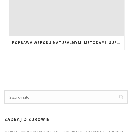
POPRAWA WZROKU NATURALNYMI METODAMI. SUPLEMENTY CALIVITA NA POPRAWĘ WZROKU
ZADBAJ O ZDROWIE
ALERGIA – PROFILAKTYKA ALERGII – PRODUKTY WZMACNIAJĄCE – CALIVITA