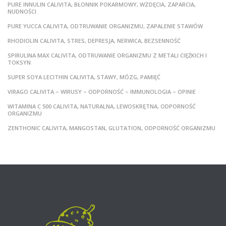
PURE INNULIN CALIVITA, BŁONNIK POKARMOWY, WZDĘCIA, ZAPARCIA,
NUDNOŚCI
PURE YUCCA CALIVITA, ODTRUWANIE ORGANIZMU, ZAPALENIE STAWÓW
RHODIOLIN CALIVITA, STRES, DEPRESJA, NERWICA, BEZSENNOŚĆ
SPIRULINA MAX CALIVITA, ODTRUWANIE ORGANIZMU Z METALI CIĘŻKICH I
TOKSYN
SUPER SOYA LECITHIN CALIVITA, STAWY, MÓZG, PAMIĘĆ
VIRAGO CALIVITA – WIRUSY – ODPORNOŚĆ – IMMUNOLOGIA – OPINIE
WITAMINA C 500 CALIVITA, NATURALNA, LEWOSKRĘTNA, ODPORNOŚĆ
ORGANIZMU
ZENTHONIC CALIVITA, MANGOSTAN, GLUTATION, ODPORNOŚĆ ORGANIZMU