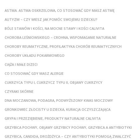
ASTMA. ASTMA OSKRZELOWA, CO STOSOWAĆ GDY MASZ ASTMĘ
AUTYZM – CZY WIESZ JAK POMÓC SWOJEMU DZIECKU?
BÓLE STAWÓW I KOŚCI, NA MOCNE STAWY I KOŚCI CALIVITA
CHOROBA LEŚNIOWSKIEGO – CROHNA, WSPOMAGANIE NATURALNE
CHOROBY REUMATYCZNE, PROFILAKTYKA CHORÓB REUMATYCZNYCH
CHOROBY UKŁADU POKARMOWEGO
CIĄŻA I MAŁE DIZECI
CO STOSOWAĆ GDY MASZ ALERGIE
CUKRZYCA TYPU I, CUKRZYCZ TYPU II, OBJAWY CUKRZYCY
CZYRAKI SKÓRNE
DNA MOCZANOWA, PODAGRA, PODWYŻSZONY KWAS MOCZOWY
GRONKOWIEC ZŁOCISTY U DZIECKA, KURACJA OCZYSZCZAJĄCA
GRYPA I PRZEZIĘBIENIE, PRODUKTY NATURALNE CALIVITA
GRZYBICA POCHWY, OBJAWY GRZYBICY POCHWY, GRZYBICA A ANTYBIOTYKI
GRZYBICA, CANDIDA, DROŻDŻYCA – CZY ANTYBIOTYKI POMOGĄ ZWALCZYĆ