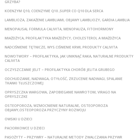
GRZYBA?
KOENZYM Q10, COENZYME Q10 ,SUPER CO Q10 DLA SERCA
LAMBLIOZA, ZAKAŻENIE LAMBLIAMI, OBJAWY LAMBLIOZY, GARDIA LAMBLIA
MENOPAUSAL FORMULA CALIVITA, MENOPAUZA, FITOHORMONY
MIAŻDŻYCA, PROFILAKTYKA MIAŻDŻYCY, CHOLESTEROL A MIAŻDŻYCA
NADCIŚNIENIE TĘTNICZE, WYS.CIŚNIENIE KRWI, PRODUKTY CALIVITA
NOWOTWORY – PROFILAKTYKA, JAK UNIKNĄĆ RAKA, NATURALNE PRODUKTY
CALIVITA
OCZYSZCZANIE JELIT – PROFILAKTYKA CHORÓB JELITA GRUBEGO
ODCHUDZANIE, NADWAGA, OTYŁOŚĆ, ZRZUCENIE NADWAGI, SPALANIE
TKANKI TŁUSZCZOWEJ
OPRYSZCZKA WARGOWA, ZAPOBIEGANIE NAWROTOM, VIRAGO NA
OPRYSZCZKE
OSTEOPOROZA, WZMOCNIENIE NATURALNE, OSTEOPOROZA
OBJAWY,OSTEOPOROZA PRZYCZYNY ROZWOJU
OWSIKI U DZIECI
PACIORKOWCE U DZIECI
PASOŻYTY – PRZYWRY – NATURALNE METODY ZWALCZANIA PRZYWR