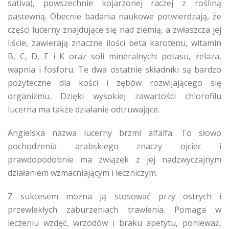
sativa), powszechnie kojarzonej raczej z rośliną
pastewną. Obecnie badania naukowe potwierdzają, że
części lucerny znajdujące się nad ziemią, a zwłaszcza jej
liście, zawierają znaczne ilości beta karotenu, witamin
B, C, D, E i K oraz soli mineralnych: potasu, żelaza,
wapnia i fosforu. Te dwa ostatnie składniki są bardzo
pożyteczne dla kości i zębów rozwijającego się
organizmu. Dzięki wysokiej zawartości chlorofilu
lucerna ma także działanie odtruwające.
Angielska nazwa lucerny brzmi alfalfa. To słowo
pochodzenia arabskiego znaczy ojciec i
prawdopodobnie ma związek z jej nadzwyczajnym
działaniem wzmacniającym i leczniczym.
Z sukcesem można ją stosować przy ostrych i
przewlekłych zaburzeniach trawienia. Pomaga w
leczeniu wzdęć, wrzodów i braku apetytu, ponieważ,