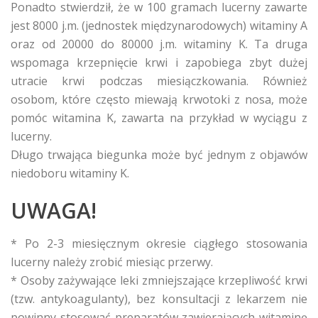
Ponadto stwierdził, że w 100 gramach lucerny zawarte
jest 8000 j.m. (jednostek międzynarodowych) witaminy A
oraz od 20000 do 80000 j.m. witaminy K. Ta druga
wspomaga krzepnięcie krwi i zapobiega zbyt dużej
utracie krwi podczas miesiączkowania. Również
osobom, które często miewają krwotoki z nosa, może
pomóc witamina K, zawarta na przykład w wyciągu z
lucerny.
Długo trwająca biegunka może być jednym z objawów
niedoboru witaminy K.
UWAGA!
* Po 2-3 miesięcznym okresie ciągłego stosowania
lucerny należy zrobić miesiąc przerwy.
* Osoby zażywające leki zmniejszające krzepliwość krwi
(tzw. antykoagulanty), bez konsultacji z lekarzem nie
powinny stosować preparatów zawierających witaminę