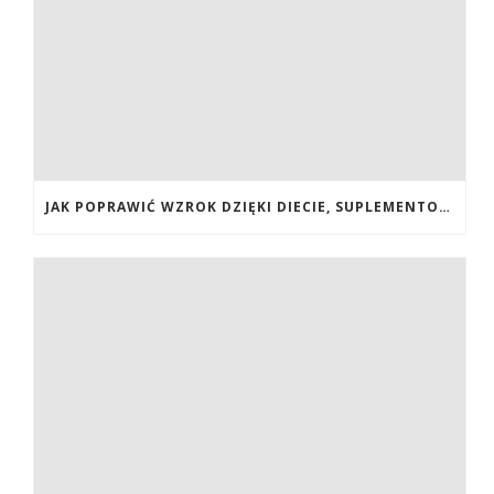
JAK POPRAWIĆ WZROK DZIĘKI DIECIE, SUPLEMENTOM BOGATYM W ANTYOKSYDANTY I WITAMINY. JAK POPRAWIĆ WZROK? DIETA NA LEPSZY WZROK. LUTEINA NA WZROK. WITAMINY NA WZROK.