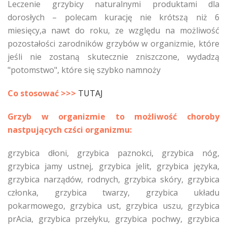
Leczenie grzybicy naturalnymi produktami dla
dorosłych – polecam kurację nie krótszą niż 6
miesięcy,a nawt do roku, ze względu na możliwość
pozostałości zarodników grzybów w organizmie, które
jeśli nie zostaną skutecznie zniszczone, wydadzą
"potomstwo", które się szybko namnoży
Co stosować >>>
TUTAJ
Grzyb w organizmie to możliwość choroby
nastpujących czści organizmu:
grzybica dłoni, grzybica paznokci, grzybica nóg,
grzybica jamy ustnej, grzybica jelit, grzybica języka,
grzybica narządów, rodnych, grzybica skóry, grzybica
członka, grzybica twarzy, grzybica układu
pokarmowego, grzybica ust, grzybica uszu, grzybica
prAcia, grzybica przełyku, grzybica pochwy, grzybica