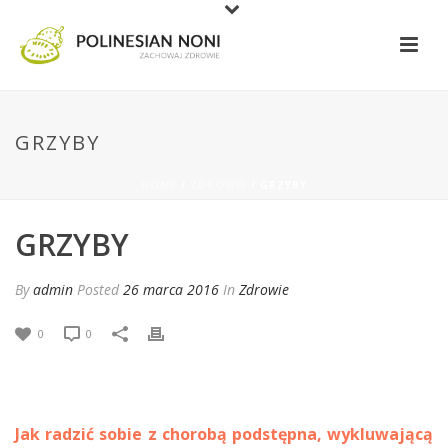
GRZYBY
HOME
/
ZDROWIE
/ GRZYBY
GRZYBY
By
admin
Posted
26 marca 2016
In
Zdrowie
0
0
Jak radzić sobie z chorobą podstępna, wykluwającą