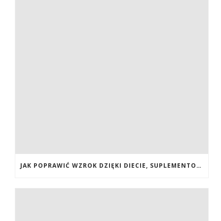
JAK POPRAWIĆ WZROK DZIĘKI DIECIE, SUPLEMENTOM BOGATYM W ANTYOKSYDANTY I WITAMINY. JAK POPRAWIĆ WZROK? DIETA NA LEPSZY WZROK. LUTEINA NA WZROK. WITAMINY NA WZROK.