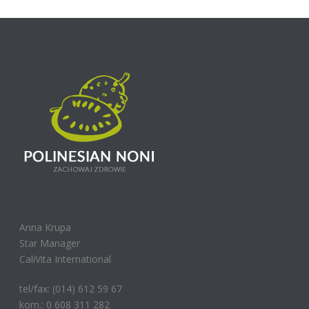
Anna Krupa
Star Manager
CaliVita International
tel/fax: (014) 612 59 67
kom.: 0 608 311 282