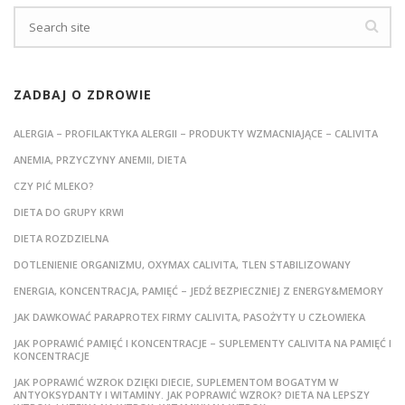
ZADBAJ O ZDROWIE
ALERGIA – PROFILAKTYKA ALERGII – PRODUKTY WZMACNIAJĄCE – CALIVITA
ANEMIA, PRZYCZYNY ANEMII, DIETA
CZY PIĆ MLEKO?
DIETA DO GRUPY KRWI
DIETA ROZDZIELNA
DOTLENIENIE ORGANIZMU, OXYMAX CALIVITA, TLEN STABILIZOWANY
ENERGIA, KONCENTRACJA, PAMIĘĆ – JEDŹ BEZPIECZNIEJ Z ENERGY&MEMORY
JAK DAWKOWAĆ PARAPROTEX FIRMY CALIVITA, PASOŻYTY U CZŁOWIEKA
JAK POPRAWIĆ PAMIĘĆ I KONCENTRACJE – SUPLEMENTY CALIVITA NA PAMIĘĆ I
KONCENTRACJE
JAK POPRAWIĆ WZROK DZIĘKI DIECIE, SUPLEMENTOM BOGATYM W
ANTYOKSYDANTY I WITAMINY. JAK POPRAWIĆ WZROK? DIETA NA LEPSZY