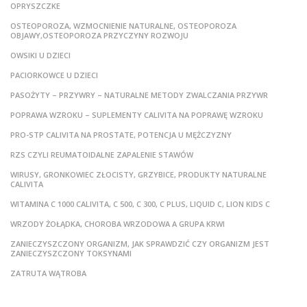
OPRYSZCZKE
OSTEOPOROZA, WZMOCNIENIE NATURALNE, OSTEOPOROZA
OBJAWY,OSTEOPOROZA PRZYCZYNY ROZWOJU
OWSIKI U DZIECI
PACIORKOWCE U DZIECI
PASOŻYTY – PRZYWRY – NATURALNE METODY ZWALCZANIA PRZYWR
POPRAWA WZROKU – SUPLEMENTY CALIVITA NA POPRAWĘ WZROKU
PRO-STP CALIVITA NA PROSTATE, POTENCJA U MĘŻCZYZNY
RZS CZYLI REUMATOIDALNE ZAPALENIE STAWÓW
WIRUSY, GRONKOWIEC ZŁOCISTY, GRZYBICE, PRODUKTY NATURALNE
CALIVITA
WITAMINA C 1000 CALIVITA, C 500, C 300, C PLUS, LIQUID C, LION KIDS C
WRZODY ŻOŁĄDKA, CHOROBA WRZODOWA A GRUPA KRWI
ZANIECZYSZCZONY ORGANIZM, JAK SPRAWDZIĆ CZY ORGANIZM JEST
ZANIECZYSZCZONY TOKSYNAMI
ZATRUTA WĄTROBA