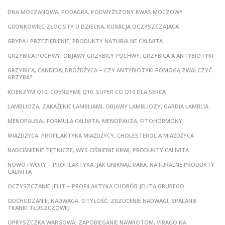
DNA MOCZANOWA, PODAGRA, PODWYŻSZONY KWAS MOCZOWY
GRONKOWIEC ZŁOCISTY U DZIECKA, KURACJA OCZYSZCZAJĄCA
GRYPA I PRZEZIĘBIENIE, PRODUKTY NATURALNE CALIVITA
GRZYBICA POCHWY, OBJAWY GRZYBICY POCHWY, GRZYBICA A ANTYBIOTYKI
GRZYBICA, CANDIDA, DROŻDŻYCA – CZY ANTYBIOTYKI POMOGĄ ZWALCZYĆ
GRZYBA?
KOENZYM Q10, COENZYME Q10 ,SUPER CO Q10 DLA SERCA
LAMBLIOZA, ZAKAŻENIE LAMBLIAMI, OBJAWY LAMBLIOZY, GARDIA LAMBLIA
MENOPAUSAL FORMULA CALIVITA, MENOPAUZA, FITOHORMONY
MIAŻDŻYCA, PROFILAKTYKA MIAŻDŻYCY, CHOLESTEROL A MIAŻDŻYCA
NADCIŚNIENIE TĘTNICZE, WYS.CIŚNIENIE KRWI, PRODUKTY CALIVITA
NOWOTWORY – PROFILAKTYKA, JAK UNIKNĄĆ RAKA, NATURALNE PRODUKTY
CALIVITA
OCZYSZCZANIE JELIT – PROFILAKTYKA CHORÓB JELITA GRUBEGO
ODCHUDZANIE, NADWAGA, OTYŁOŚĆ, ZRZUCENIE NADWAGI, SPALANIE
TKANKI TŁUSZCZOWEJ
OPRYSZCZKA WARGOWA, ZAPOBIEGANIE NAWROTOM, VIRAGO NA