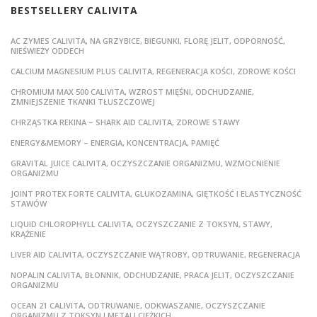
BESTSELLERY CALIVITA
AC ZYMES CALIVITA, NA GRZYBICE, BIEGUNKI, FLORĘ JELIT, ODPORNOŚĆ,
NIEŚWIEŻY ODDECH
CALCIUM MAGNESIUM PLUS CALIVITA, REGENERACJA KOŚCI, ZDROWE KOŚCI
CHROMIUM MAX 500 CALIVITA, WZROST MIĘŚNI, ODCHUDZANIE,
ZMNIEJSZENIE TKANKI TŁUSZCZOWEJ
CHRZĄSTKA REKINA – SHARK AID CALIVITA, ZDROWE STAWY
ENERGY&MEMORY – ENERGIA, KONCENTRACJA, PAMIĘĆ
GRAVITAL JUICE CALIVITA, OCZYSZCZANIE ORGANIZMU, WZMOCNIENIE
ORGANIZMU
JOINT PROTEX FORTE CALIVITA, GLUKOZAMINA, GIĘTKOŚĆ I ELASTYCZNOŚĆ
STAWÓW
LIQUID CHLOROPHYLL CALIVITA, OCZYSZCZANIE Z TOKSYN, STAWY,
KRĄŻENIE
LIVER AID CALIVITA, OCZYSZCZANIE WĄTROBY, ODTRUWANIE, REGENERACJA
NOPALIN CALIVITA, BŁONNIK, ODCHUDZANIE, PRACA JELIT, OCZYSZCZANIE
ORGANIZMU
OCEAN 21 CALIVITA, ODTRUWANIE, ODKWASZANIE, OCZYSZCZANIE
ORGANIZMU Z TOKSYN I METALI CIĘŻKICH