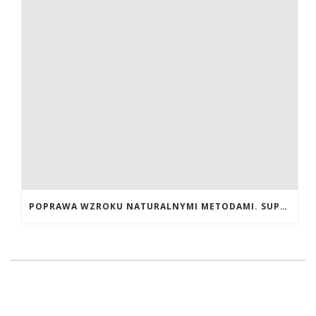
POPRAWA WZROKU NATURALNYMI METODAMI. SUPLEMENTY CALIVITA NA POPRAWĘ WZROKU