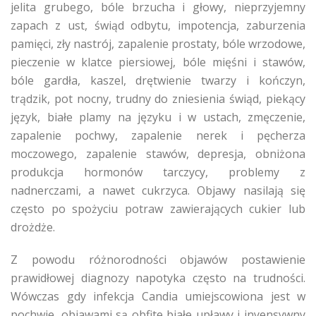
jelita grubego, bóle brzucha i głowy, nieprzyjemny
zapach z ust, świąd odbytu, impotencja, zaburzenia
pamięci, zły nastrój, zapalenie prostaty, bóle wrzodowe,
pieczenie w klatce piersiowej, bóle mięśni i stawów,
bóle gardła, kaszel, drętwienie twarzy i kończyn,
trądzik, pot nocny, trudny do zniesienia świąd, piekący
język, białe plamy na języku i w ustach, zmęczenie,
zapalenie pochwy, zapalenie nerek i pęcherza
moczowego, zapalenie stawów, depresja, obniżona
produkcja hormonów tarczycy, problemy z
nadnerczami, a nawet cukrzyca. Objawy nasilają się
często po spożyciu potraw zawierających cukier lub
drożdże.
Z powodu różnorodności objawów postawienie
prawidłowej diagnozy napotyka często na trudności.
Wówczas gdy infekcja Candia umiejscowiona jest w
pochwie, objawami są obfite białe upławy i inyensywny