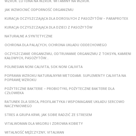
WZROK. LUTEINA NA WZROK. WITAMINY NA WZROK.
JAK WZMOCNIĆ ODPORNOŚĆ ORGANIZMU
KURACJA OCZYSZCZAJĄCA DLA DOROSŁYCH Z PASOŻYTÓW – PARAPROTEX
KURACJA OCZYSZCZAJĄCA DLA DZIECI Z PASOŻYTÓW
NATURALNE A SYNTETYCZNE
OCHRONA DLA PALĄCYCH, OCHRONA UKŁADU ODDECHOWEGO
OCZYSZCZANIE ORGANIZMU, ODTRUWANIE ORGANIZMU Z TOKSYN, KAMIENI
KAŁOWYCH, PASOŻYTÓW…
POLINESIAN NONI CALIVITA, SOK NONI CALIVITA
POPRAWA WZROKU NATURALNYMI METODAMI. SUPLEMENTY CALIVITA NA
POPRAWĘ WZROKU
POŻYTECZNE BAKTERIE – PROBIOTYKI, POŻYTECZNE BAKTERIE DLA
CZŁOWIEKA
RATUNEK DLA SERCA, PROFILAKTYKA I WSPOMAGANIE UKŁADU SERCOWO
NACZYNIOWEGO
STRES A GRUPA KRWI, JAK SOBIE RADZIĆ ZE STRESEM
VITALWOMAN DLA WIGORU I ZDROWIA KOBIETY
WITALNOŚĆ MĘŻCZYZNY, VITALMAN