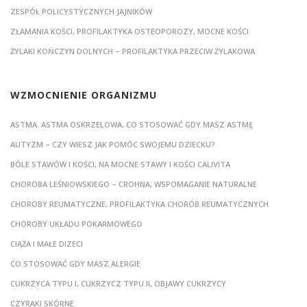
ZESPÓŁ POLICYSTYCZNYCH JAJNIKÓW
ZŁAMANIA KOŚCI, PROFILAKTYKA OSTEOPOROZY, MOCNE KOŚCI
ŻYLAKI KOŃCZYN DOLNYCH – PROFILAKTYKA PRZECIW ŻYLAKOWA
WZMOCNIENIE ORGANIZMU
ASTMA. ASTMA OSKRZELOWA, CO STOSOWAĆ GDY MASZ ASTMĘ
AUTYZM – CZY WIESZ JAK POMÓC SWOJEMU DZIECKU?
BÓLE STAWÓW I KOŚCI, NA MOCNE STAWY I KOŚCI CALIVITA
CHOROBA LEŚNIOWSKIEGO – CROHNA, WSPOMAGANIE NATURALNE
CHOROBY REUMATYCZNE, PROFILAKTYKA CHORÓB REUMATYCZNYCH
CHOROBY UKŁADU POKARMOWEGO
CIĄŻA I MAŁE DIZECI
CO STOSOWAĆ GDY MASZ ALERGIE
CUKRZYCA TYPU I, CUKRZYCZ TYPU II, OBJAWY CUKRZYCY
CZYRAKI SKÓRNE