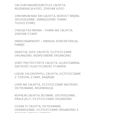
CALCIUM MAGNESIUM PLUS CALIVITA,
REGENERACJA KOŚCI, ZDROWE KOŚCI
CHROMIUM MAX 500 CALIVITA, WZROST MIĘŚNI,
ODCHUDZANIE, ZMNIEJSZENIE TKANKI
TŁUSZCZOWEJ
CHRZĄSTKA REKINA – SHARK AID CALIVITA,
ZDROWE STAWY
ENERGY&MEMORY – ENERGIA, KONCENTRACJA,
PAMIĘĆ
GRAVITAL JUICE CALIVITA, OCZYSZCZANIE
ORGANIZMU, WZMOCNIENIE ORGANIZMU
JOINT PROTEX FORTE CALIVITA, GLUKOZAMINA,
GIĘTKOŚĆ I ELASTYCZNOŚĆ STAWÓW
LIQUID CHLOROPHYLL CALIVITA, OCZYSZCZANIE
Z TOKSYN, STAWY, KRĄŻENIE
LIVER AID CALIVITA, OCZYSZCZANIE WĄTROBY,
ODTRUWANIE, REGENERACJA
NOPALIN CALIVITA, BŁONNIK, ODCHUDZANIE,
PRACA JELIT, OCZYSZCZANIE ORGANIZMU
OCEAN 21 CALIVITA, ODTRUWANIE,
ODKWASZANIE, OCZYSZCZANIE ORGANIZMU Z