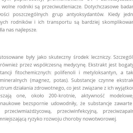
i wolne rodniki są przeciwutleniacze. Dotychczasowe bada
ości poszczególnych grup antyoksydantów. Kiedy jed
nych rodników i ich transportu są bardziej skomplikowa
dla nas najlepsze.
 stosowane były jako skuteczny środek leczniczy. Szczegó
e również przez współczesną medycynę. Ekstrakt jest boga
ancji fitochemicznych: polifenoli i metyloksantyn, a ta
mineralnych (magnez, potas). Substancje czynne ekstra
trum działania zdrowotnego, co jest związane z ich wyjątk
yższają one, około 200-krotnie, aktywność modelowe
a naukowe bezspornie udowodniły, że substancje zawart
przeciwmiażdżycową, przeciwinfekcyjną, przeciwzapal
zmniejszającą ryzyko rozwoju choroby nowotworowej.