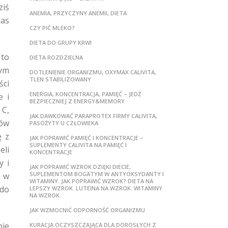
ziś
ANEMIA, PRZYCZYNY ANEMII, DIETA
nas
CZY PIĆ MLEKO?
DIETA DO GRUPY KRWI
to
DIETA ROZDZIELNA
nym
DOTLENIENIE ORGANIZMU, OXYMAX CALIVITA,
TLEN STABILIZOWANY
ści
ENERGIA, KONCENTRACJA, PAMIĘĆ – JEDŹ
e i
BEZPIECZNIEJ Z ENERGY&MEMORY
 C,
JAK DAWKOWAĆ PARAPROTEX FIRMY CALIVITA,
ków
PASOŻYTY U CZŁOWIEKA
ę z
JAK POPRAWIĆ PAMIĘĆ I KONCENTRACJE –
SUPLEMENTY CALIVITA NA PAMIĘĆ I
eli
KONCENTRACJE
y i
JAK POPRAWIĆ WZROK DZIĘKI DIECIE,
SUPLEMENTOM BOGATYM W ANTYOKSYDANTY I
, w
WITAMINY. JAK POPRAWIĆ WZROK? DIETA NA
 do
LEPSZY WZROK. LUTEINA NA WZROK. WITAMINY
NA WZROK.
JAK WZMOCNIĆ ODPORNOŚĆ ORGANIZMU
nie
KURACJA OCZYSZCZAJĄCA DLA DOROSŁYCH Z