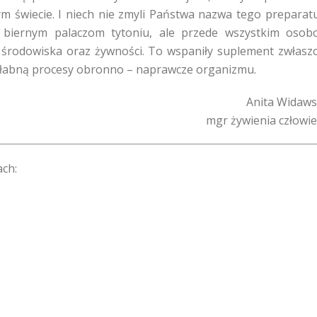
m świecie. I niech nie zmyli Państwa nazwa tego preparat
i biernym palaczom tytoniu, ale przede wszystkim oso
 środowiska oraz żywności. To wspaniły suplement zwłasz
h słabną procesy obronno – naprawcze organizmu.
Anita Widaw
mgr żywienia człowi
ach: