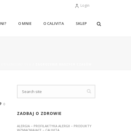
Login
ONI?
O MNIE
O CALIVITA
SKLEP
 ORGANIZMU OLD
/ ZAGROŻENIE NASZYCH CZASÓW
0
ZADBAJ O ZDROWIE
ALERGIA – PROFILAKTYKA ALERGII – PRODUKTY
WZMACNIAJĄCE – CALIVITA