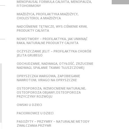
MENOPAUSAL FORMULA CALIVITA, MENOPAUZA,
FITOHORMONY
MIAŻDŻYCA, PROFILAKTYKA MIAŻDŻYCY,
CHOLESTEROL A MIAŻDŻYCA
NADCIŚNIENIE TĘTNICZE, WYS.CIŚNIENIE KRWI,
PRODUKTY CALIVITA
NOWOTWORY – PROFILAKTYKA, JAK UNIKNĄĆ
RAKA, NATURALNE PRODUKTY CALIVITA
OCZYSZCZANIE JELIT – PROFILAKTYKA CHORÓB
JELITA GRUBEGO
ODCHUDZANIE, NADWAGA, OTYŁOŚĆ, ZRZUCENIE
NADWAGI, SPALANIE TKANKI TŁUSZCZOWEJ
OPRYSZCZKA WARGOWA, ZAPOBIEGANIE
NAWROTOM, VIRAGO NA OPRYSZCZKE
OSTEOPOROZA, WZMOCNIENIE NATURALNE,
OSTEOPOROZA OBJAWY,OSTEOPOROZA
PRZYCZYNY ROZWOJU
OWSIKI U DZIECI
PACIORKOWCE U DZIECI
PASOŻYTY – PRZYWRY – NATURALNE METODY
ZWALCZANIA PRZYWR