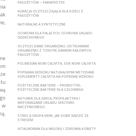
PASOŻYTÓW – PARAPROTEX
nia
KURACJA OCZYSZCZAJĄCA DLA DZIECI Z
nak
PASOŻYTÓW
ne,
NATURALNE A SYNTETYCZNE
OCHRONA DLA PALĄCYCH, OCHRONA UKŁADU
ODDECHOWEGO
OCZYSZCZANIE ORGANIZMU, ODTRUWANIE
ORGANIZMU Z TOKSYN, KAMIENI KAŁOWYCH,
PASOŻYTÓW…
lne
POLINESIAN NONI CALIVITA, SOK NONI CALIVITA
tym
POPRAWA WZROKU NATURALNYMI METODAMI.
kże
SUPLEMENTY CALIVITA NA POPRAWĘ WZROKU
ktu
POŻYTECZNE BAKTERIE – PROBIOTYKI,
ową
POŻYTECZNE BAKTERIE DLA CZŁOWIEKA
go
RATUNEK DLA SERCA, PROFILAKTYKA I
WSPOMAGANIE UKŁADU SERCOWO
e w
NACZYNIOWEGO
ną,
STRES A GRUPA KRWI, JAK SOBIE RADZIĆ ZE
STRESEM
VITALWOMAN DLA WIGORU I ZDROWIA KOBIETY