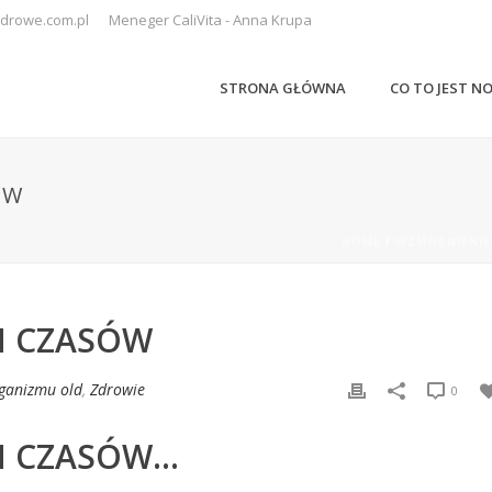
drowe.com.pl
Meneger CaliVita - Anna Krupa
STRONA GŁÓWNA
CO TO JEST N
ÓW
HOME
/
WZMOCNIENIE
H CZASÓW
ganizmu old
,
Zdrowie
0
H CZASÓW…