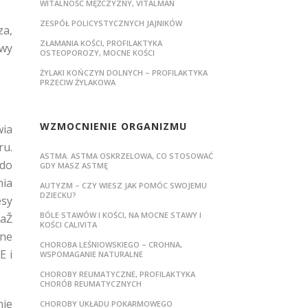
WITALNOŚĆ MĘŻCZYZNY, VITALMAN
ZESPÓŁ POLICYSTYCZNYCH JAJNIKÓW
za,
ZŁAMANIA KOŚCI, PROFILAKTYKA
owy
OSTEOPOROZY, MOCNE KOŚCI
ŻYLAKI KOŃCZYN DOLNYCH – PROFILAKTYKA
PRZECIW ŻYLAKOWA
WZMOCNIENIE ORGANIZMU
wia
u.
ASTMA. ASTMA OSKRZELOWA, CO STOSOWAĆ
 do
GDY MASZ ASTMĘ
nia
AUTYZM – CZY WIESZ JAK POMÓC SWOJEMU
DZIECKU?
esy
BÓLE STAWÓW I KOŚCI, NA MOCNE STAWY I
taŽ
KOŚCI CALIVITA
nne
CHOROBA LEŚNIOWSKIEGO – CROHNA,
E i
WSPOMAGANIE NATURALNE
CHOROBY REUMATYCZNE, PROFILAKTYKA
CHORÓB REUMATYCZNYCH
nie
CHOROBY UKŁADU POKARMOWEGO