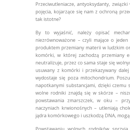
Przeciwutleniacze, antyoksydanty, związk
pojęcia, kojarzące się nam z ochroną prze
tak istotne?
By to wyjaśnić, należy opisać mecha
niezrównoważone – czyli mające o jeden
produktem przemiany materii w ludzkim or
komórki, w której zachodzą przemiany en
neutralizuje, przez co sama staje się woln
usuwany z komórki i przekazywany dalej
wydostaje się poza mitochondrium. Poszu
napotkanymi substancjami, dzięki czemu s
wolne rodniki znajdą się w skórze – nis
powstawania zmarszczek, w oku – przy
naczyniach krwionośnych – utleniają chole
jądra komórkowego i uszkodzą DNA, mogą
Powstawaniu wolnych rodników sprzyja 