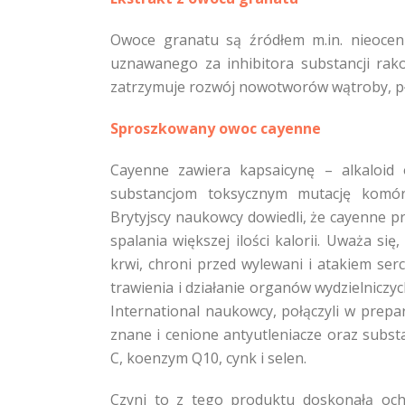
Owoce granatu są źródłem m.in. nieocen
uznawanego za inhibitora substancji rak
zatrzymuje rozwój nowotworów wątroby, płu
Sproszkowany owoc cayenne
Cayenne zawiera kapsaicynę – alkaloid 
substancjom toksycznym mutację komó
Brytyjscy naukowcy dowiedli, że cayenne p
spalania większej ilości kalorii. Uważa si
krwi, chroni przed wylewani i atakiem se
trawienia i działanie organów wydzielniczy
International naukowcy, połączyli w pre
znane i cenione antyutleniacze oraz subst
C, koenzym Q10, cynk i selen.
Czyni to z tego produktu doskonałą ochr