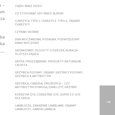
u –
CIĄŻA I MAŁE DIZECI
bom
CO STOSOWAĆ GDY MASZ ALERGIE
cza
CUKRZYCA TYPU I, CUKRZYCZ TYPU II, OBJAWY
CUKRZYCY
CZYRAKI SKÓRNE
ska
DNA MOCZANOWA, PODAGRA, PODWYŻSZONY
eka
KWAS MOCZOWY
GRONKOWIEC ZŁOCISTY U DZIECKA, KURACJA
OCZYSZCZAJĄCA
GRYPA I PRZEZIĘBIENIE, PRODUKTY NATURALNE
CALIVITA
GRZYBICA POCHWY, OBJAWY GRZYBICY POCHWY,
GRZYBICA A ANTYBIOTYKI
GRZYBICA, CANDIDA, DROŻDŻYCA – CZY
ANTYBIOTYKI POMOGĄ ZWALCZYĆ GRZYBA?
KOENZYM Q10, COENZYME Q10 ,SUPER CO Q10
DLA SERCA
LAMBLIOZA, ZAKAŻENIE LAMBLIAMI, OBJAWY
LAMBLIOZY, GARDIA LAMBLIA