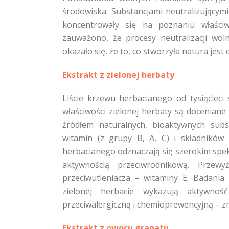
środowiska. Substancjami neutralizującym
koncentrowały się na poznaniu właściw
zauważono, że procesy neutralizacji wol
okazało się, że to, co stworzyła natura jest 
Ekstrakt z zielonej herbaty
Liście krzewu herbacianego od tysiącleci
właściwości zielonej herbaty są docenian
źródłem naturalnych, bioaktywnych subst
witamin (z grupy B, A, C) i składników 
herbacianego odznaczają się szerokim spek
aktywnością przeciwrodnikową. Przew
przeciwutleniacza – witaminy E. Badani
zielonej herbacie wykazują aktywność 
przeciwalergiczną i chemioprewencyjną – 
Ekstrakt z owocu granatu