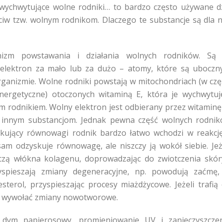
i wychwytujące wolne rodniki… to bardzo często używane d
ciw tzw. wolnym rodnikom. Dlaczego te substancje są dla 
nizm powstawania i działania wolnych rodników. Są 
 elektron za mało lub za dużo – atomy, które są ubocz
ganizmie. Wolne rodniki powstają w mitochondriach (w czę
ergetyczne) otoczonych witaminą E, która je wychwytuj
ym rodnikiem. Wolny elektron jest odbierany przez witaminę
 innym substancjom. Jednak pewna część wolnych rodni
kujący równowagi rodnik bardzo łatwo wchodzi w reakcj
am odzyskuje równowagę, ale niszczy ją wokół siebie. Jeż
zczą włókna kolagenu, doprowadzając do zwiotczenia skór
spieszają zmiany degeneracyjne, np. powodują zaćmę
sterol, przyspieszając procesy miażdżycowe. Jeżeli trafią
 wywołać zmiany nowotworowe.
dym papierosowy, promieniowanie UV i zanieczyszcze