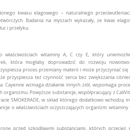
ionego kwasu elagowego – naturalnego przeciwutleniac
otwórczych. Badania na myszach wykazały, że kwas elag
c i przełyku.
o właściwościach witaminy A, C czy E, który uniemożli
rek, która mogłaby doprowadzić do rozwoju nowotwor
rzyspiesza proces przemiany materii i może przyczyniać się
ę, że przyspiesza też czynność serca bez zwiększania ciśnie
rca. Cayenne wzmaga działanie innych ziół, wspomaga proc
ch organizmu. Powyższe substancje, współpracujący z CaliVi
paracie SMOKERADE, w skład którego dodatkowo wchodzą i
ancje o właściwościach oczyszczających organizm: witaminy 
onę przed szkodliwymi substancjami, których przecież 