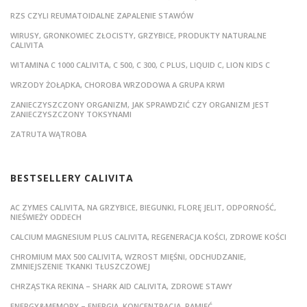
RZS CZYLI REUMATOIDALNE ZAPALENIE STAWÓW
WIRUSY, GRONKOWIEC ZŁOCISTY, GRZYBICE, PRODUKTY NATURALNE
CALIVITA
WITAMINA C 1000 CALIVITA, C 500, C 300, C PLUS, LIQUID C, LION KIDS C
WRZODY ŻOŁĄDKA, CHOROBA WRZODOWA A GRUPA KRWI
ZANIECZYSZCZONY ORGANIZM, JAK SPRAWDZIĆ CZY ORGANIZM JEST
ZANIECZYSZCZONY TOKSYNAMI
ZATRUTA WĄTROBA
BESTSELLERY CALIVITA
AC ZYMES CALIVITA, NA GRZYBICE, BIEGUNKI, FLORĘ JELIT, ODPORNOŚĆ,
NIEŚWIEŻY ODDECH
CALCIUM MAGNESIUM PLUS CALIVITA, REGENERACJA KOŚCI, ZDROWE KOŚCI
CHROMIUM MAX 500 CALIVITA, WZROST MIĘŚNI, ODCHUDZANIE,
ZMNIEJSZENIE TKANKI TŁUSZCZOWEJ
CHRZĄSTKA REKINA – SHARK AID CALIVITA, ZDROWE STAWY
ENERGY&MEMORY – ENERGIA, KONCENTRACJA, PAMIĘĆ