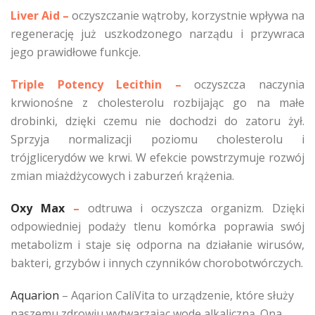
Liver Aid
–
oczyszczanie wątroby, korzystnie wpływa na
regenerację już uszkodzonego narządu i przywraca
jego prawidłowe funkcje.
Triple Potency Lecithin
–
oczyszcza naczynia
krwionośne z cholesterolu rozbijając go na małe
drobinki, dzięki czemu nie dochodzi do zatoru żył.
Sprzyja normalizacji poziomu cholesterolu i
trójglicerydów we krwi. W efekcie powstrzymuje rozwój
zmian miażdżycowych i zaburzeń krążenia.
Oxy Max
–
odtruwa i oczyszcza organizm. Dzięki
odpowiedniej podaży tlenu komórka poprawia swój
metabolizm i staje się odporna na działanie wirusów,
bakteri, grzybów i innych czynników chorobotwórczych.
Aquarion
– Aqarion CaliVita to urządzenie, które służy
naszemu zdrowiu wytwarzając wodę alkaliczną. Ona