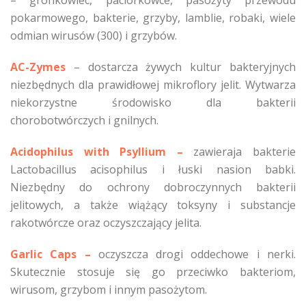
– gronkowiec, paciorkowce, pasożyty przewodu
pokarmowego, bakterie, grzyby, lamblie, robaki, wiele
odmian wirusów (300) i grzybów.
AC-Zymes
– dostarcza żywych kultur bakteryjnych
niezbędnych dla prawidłowej mikroflory jelit. Wytwarza
niekorzystne środowisko dla bakterii
chorobotwórczych i gnilnych.
Acidophilus with Psyllium
–
zawieraja bakterie
Lactobacillus acisophilus i łuski nasion babki.
Niezbędny do ochrony dobroczynnych bakterii
jelitowych, a także wiążący toksyny i substancje
rakotwórcze oraz oczyszczający jelita.
Garlic Caps
–
oczyszcza drogi oddechowe i nerki.
Skutecznie stosuje się go przeciwko bakteriom,
wirusom, grzybom i innym pasożytom.