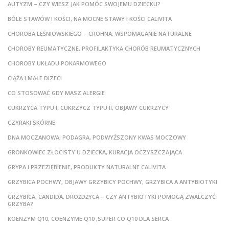
AUTYZM – CZY WIESZ JAK POMÓC SWOJEMU DZIECKU?
BÓLE STAWÓW I KOŚCI, NA MOCNE STAWY I KOŚCI CALIVITA
CHOROBA LEŚNIOWSKIEGO – CROHNA, WSPOMAGANIE NATURALNE
CHOROBY REUMATYCZNE, PROFILAKTYKA CHORÓB REUMATYCZNYCH
CHOROBY UKŁADU POKARMOWEGO
CIĄŻA I MAŁE DIZECI
CO STOSOWAĆ GDY MASZ ALERGIE
CUKRZYCA TYPU I, CUKRZYCZ TYPU II, OBJAWY CUKRZYCY
CZYRAKI SKÓRNE
DNA MOCZANOWA, PODAGRA, PODWYŻSZONY KWAS MOCZOWY
GRONKOWIEC ZŁOCISTY U DZIECKA, KURACJA OCZYSZCZAJĄCA
GRYPA I PRZEZIĘBIENIE, PRODUKTY NATURALNE CALIVITA
GRZYBICA POCHWY, OBJAWY GRZYBICY POCHWY, GRZYBICA A ANTYBIOTYKI
GRZYBICA, CANDIDA, DROŻDŻYCA – CZY ANTYBIOTYKI POMOGĄ ZWALCZYĆ
GRZYBA?
KOENZYM Q10, COENZYME Q10 ,SUPER CO Q10 DLA SERCA