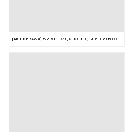
JAK POPRAWIĆ WZROK DZIĘKI DIECIE, SUPLEMENTOM BOGATYM W ANTYOKSYDANTY I WITAMINY. JAK POPRAWIĆ WZROK? DIETA NA LEPSZY WZROK. LUTEINA NA WZROK. WITAMINY NA WZROK.