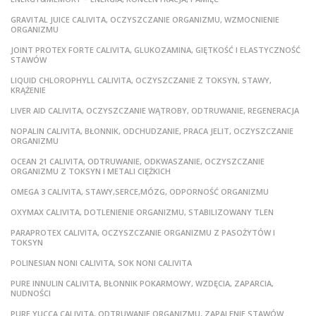
GRAVITAL JUICE CALIVITA, OCZYSZCZANIE ORGANIZMU, WZMOCNIENIE
ORGANIZMU
JOINT PROTEX FORTE CALIVITA, GLUKOZAMINA, GIĘTKOŚĆ I ELASTYCZNOŚĆ
STAWÓW
LIQUID CHLOROPHYLL CALIVITA, OCZYSZCZANIE Z TOKSYN, STAWY,
KRĄŻENIE
LIVER AID CALIVITA, OCZYSZCZANIE WĄTROBY, ODTRUWANIE, REGENERACJA
NOPALIN CALIVITA, BŁONNIK, ODCHUDZANIE, PRACA JELIT, OCZYSZCZANIE
ORGANIZMU
OCEAN 21 CALIVITA, ODTRUWANIE, ODKWASZANIE, OCZYSZCZANIE
ORGANIZMU Z TOKSYN I METALI CIĘŻKICH
OMEGA 3 CALIVITA, STAWY,SERCE,MÓZG, ODPORNOŚĆ ORGANIZMU
OXYMAX CALIVITA, DOTLENIENIE ORGANIZMU, STABILIZOWANY TLEN
PARAPROTEX CALIVITA, OCZYSZCZANIE ORGANIZMU Z PASOŻYTÓW I
TOKSYN
POLINESIAN NONI CALIVITA, SOK NONI CALIVITA
PURE INNULIN CALIVITA, BŁONNIK POKARMOWY, WZDĘCIA, ZAPARCIA,
NUDNOŚCI
PURE YUCCA CALIVITA, ODTRUWANIE ORGANIZMU, ZAPALENIE STAWÓW