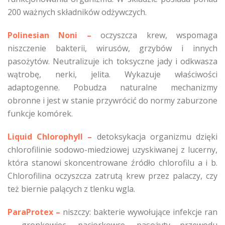
200 ważnych składników odżywczych.
Polinesian Noni
–
oczyszcza krew, wspomaga
niszczenie bakterii, wirusów, grzybów i innych
pasożytów. Neutralizuje ich toksyczne jady i odkwasza
wątrobę, nerki, jelita. Wykazuje właściwości
adaptogenne. Pobudza naturalne mechanizmy
obronne i jest w stanie przywrócić do normy zaburzone
funkcje komórek.
Liquid Chlorophyll
–
detoksykacja organizmu dzięki
chlorofilinie sodowo-miedziowej uzyskiwanej z lucerny,
która stanowi skoncentrowane źródło chlorofilu a i b.
Chlorofilina oczyszcza zatrutą krew przez palaczy, czy
też biernie palących z tlenku wgla.
ParaProtex
–
niszczy: bakterie wywołujące infekcje ran