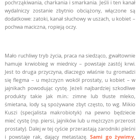
pochrząkiwania, charkania i smarkania. Jeśli i ten kanał
wydalniczy zostanie zbytnio obciążony, włączone są
dodatkowe: zatoki, kanał słuchowy w uszach, u kobiet –
pochwa maciczna, ropieją oczy.
Mało ruchliwy tryb życia, praca na siedząco, gwałtownie
hamuje krwiobieg w miednicy – powstaje zastój krwi.
Jest to druga przyczyna, dlaczego właśnie tu gromadzi
się flegma – u mężczyzn wokół prostaty, u kobiet – w
jajnikach powodując cystę. Jeżeli najbardziej szkodliwe
produkty takie jak m.in.: zimne lub tłuste mleko,
śmietana, lody są spożywane zbyt często, to wg. Mikio
Kuszi (specjalista makrobiotyk) na pewno będziecie
mieć cystę (np. piersi, jajników lub u mężczyzn przerost
prostaty). Dalej w tej cyście przerastają zarodniki pleśni
i powstaje rak, dający metastazę.
Sami go żywimy,