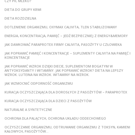
CZY PIĆ MLEKO?
DIETA DO GRUPY KRWI
DIETA ROZDZIELNA
DOTLENIENIE ORGANIZMU, OXYMAX CALIVITA, TLEN STABILIZOWANY
ENERGIA, KONCENTRACJA, PAMIĘĆ – JEDŹ BEZPIECZNIEJ Z ENERGY&MEMORY
JAK DAWKOWAĆ PARAPROTEX FIRMY CALIVITA, PASOŻYTY U CZŁOWIEKA
JAK POPRAWIĆ PAMIĘĆ I KONCENTRACJE – SUPLEMENTY CALIVITA NA PAMIĘĆ I
KONCENTRACJE
JAK POPRAWIĆ WZROK DZIĘKI DIECIE, SUPLEMENTOM BOGATYM W
ANTYOKSYDANTY I WITAMINY. JAK POPRAWIĆ WZROK? DIETA NA LEPSZY
WZROK. LUTEINA NA WZROK. WITAMINY NA WZROK.
JAK WZMOCNIĆ ODPORNOŚĆ ORGANIZMU
KURACJA OCZYSZCZAJĄCA DLA DOROSŁYCH Z PASOŻYTÓW – PARAPROTEX
KURACJA OCZYSZCZAJĄCA DLA DZIECI Z PASOŻYTÓW
NATURALNE A SYNTETYCZNE
OCHRONA DLA PALĄCYCH, OCHRONA UKŁADU ODDECHOWEGO
OCZYSZCZANIE ORGANIZMU, ODTRUWANIE ORGANIZMU Z TOKSYN, KAMIENI
KAŁOWYCH, PASOŻYTÓW…