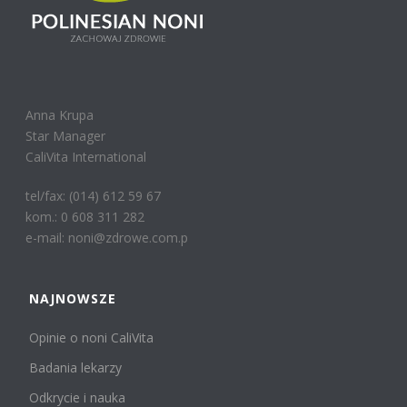
Anna Krupa
Star Manager
CaliVita International
tel/fax: (014) 612 59 67
kom.: 0 608 311 282
e-mail: noni@zdrowe.com.p
NAJNOWSZE
Opinie o noni CaliVita
Badania lekarzy
Odkrycie i nauka