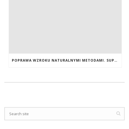
POPRAWA WZROKU NATURALNYMI METODAMI. SUPLEMENTY CALIVITA NA POPRAWĘ WZROKU