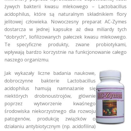
żywych bakterii kwasu mlekowego – Lactobacillus
acidophilus, które są naturalnym składnikiem flory
jelitowej człowieka. Nowoczesny preparat AC-Zymes
dostarcza w jednej kapsułce aż dwa miliardy tych
"dobrych", liofilizowanych pałeczek kwasu mlekowego.
Te specyficzne produkty, zwane probiotykami,
wpływają bardzo korzystnie na funkcjonowanie całego
naszego organizmu.
Jak wykazały liczne badania naukowe,
dobroczynne bakterie Lactobacillus
acidophilus hamują namnażanie się
niektórych drobnoustrojów, głównie
poprzez wytworzenie kwaśnego
środowiska niekorzystnego dla rozwoju
patogenów, produkcję związków o
działaniu antybiotycznym (np. acidofilina)