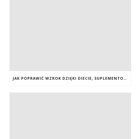
JAK POPRAWIĆ WZROK DZIĘKI DIECIE, SUPLEMENTOM BOGATYM W ANTYOKSYDANTY I WITAMINY. JAK POPRAWIĆ WZROK? DIETA NA LEPSZY WZROK. LUTEINA NA WZROK. WITAMINY NA WZROK.