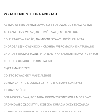
WZMOCNIENIE ORGANIZMU
ASTMA. ASTMA OSKRZELOWA, CO STOSOWAĆ GDY MASZ ASTMĘ
AUTYZM – CZY WIESZ JAK POMÓC SWOJEMU DZIECKU?
BÓLE STAWÓW I KOŚCI, NA MOCNE STAWY I KOŚCI CALIVITA
CHOROBA LEŚNIOWSKIEGO – CROHNA, WSPOMAGANIE NATURALNE
CHOROBY REUMATYCZNE, PROFILAKTYKA CHORÓB REUMATYCZNYCH
CHOROBY UKŁADU POKARMOWEGO
CIĄŻA I MAŁE DIZECI
CO STOSOWAĆ GDY MASZ ALERGIE
CUKRZYCA TYPU I, CUKRZYCZ TYPU II, OBJAWY CUKRZYCY
CZYRAKI SKÓRNE
DNA MOCZANOWA, PODAGRA, PODWYŻSZONY KWAS MOCZOWY
GRONKOWIEC ZŁOCISTY U DZIECKA, KURACJA OCZYSZCZAJĄCA
GRYPA I PRZEZIĘBIENIE, PRODUKTY NATURALNE CALIVITA