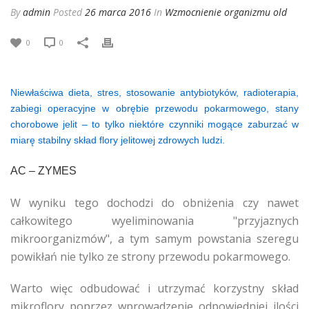
By
admin
Posted
26 marca 2016
In
Wzmocnienie organizmu old
0
0
Niewłaściwa dieta, stres, stosowanie antybiotyków, radioterapia,
zabiegi operacyjne w obrębie przewodu pokarmowego, stany
chorobowe jelit – to tylko niektóre czynniki mogące zaburzać w
miarę stabilny skład flory jelitowej zdrowych ludzi.
AC – ZYMES
W wyniku tego dochodzi do obniżenia czy nawet
całkowitego wyeliminowania "przyjaznych
mikroorganizmów", a tym samym powstania szeregu
powikłań nie tylko ze strony przewodu pokarmowego.
Warto więc odbudować i utrzymać korzystny skład
mikroflory poprzez wprowadzenie odpowiedniej ilości