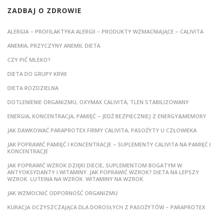
ZADBAJ O ZDROWIE
ALERGIA – PROFILAKTYKA ALERGII – PRODUKTY WZMACNIAJĄCE – CALIVITA
ANEMIA, PRZYCZYNY ANEMII, DIETA
CZY PIĆ MLEKO?
DIETA DO GRUPY KRWI
DIETA ROZDZIELNA
DOTLENIENIE ORGANIZMU, OXYMAX CALIVITA, TLEN STABILIZOWANY
ENERGIA, KONCENTRACJA, PAMIĘĆ – JEDŹ BEZPIECZNIEJ Z ENERGY&MEMORY
JAK DAWKOWAĆ PARAPROTEX FIRMY CALIVITA, PASOŻYTY U CZŁOWIEKA
JAK POPRAWIĆ PAMIĘĆ I KONCENTRACJE – SUPLEMENTY CALIVITA NA PAMIĘĆ I
KONCENTRACJE
JAK POPRAWIĆ WZROK DZIĘKI DIECIE, SUPLEMENTOM BOGATYM W
ANTYOKSYDANTY I WITAMINY. JAK POPRAWIĆ WZROK? DIETA NA LEPSZY
WZROK. LUTEINA NA WZROK. WITAMINY NA WZROK.
JAK WZMOCNIĆ ODPORNOŚĆ ORGANIZMU
KURACJA OCZYSZCZAJĄCA DLA DOROSŁYCH Z PASOŻYTÓW – PARAPROTEX