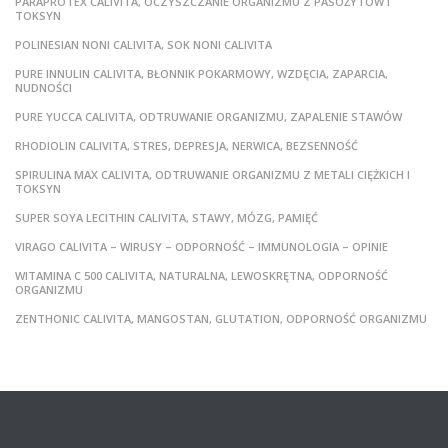
PARAPROTEX CALIVITA, OCZYSZCZANIE ORGANIZMU Z PASOŻYTÓW I
TOKSYN
POLINESIAN NONI CALIVITA, SOK NONI CALIVITA
PURE INNULIN CALIVITA, BŁONNIK POKARMOWY, WZDĘCIA, ZAPARCIA,
NUDNOŚCI
PURE YUCCA CALIVITA, ODTRUWANIE ORGANIZMU, ZAPALENIE STAWÓW
RHODIOLIN CALIVITA, STRES, DEPRESJA, NERWICA, BEZSENNOŚĆ
SPIRULINA MAX CALIVITA, ODTRUWANIE ORGANIZMU Z METALI CIĘŻKICH I
TOKSYN
SUPER SOYA LECITHIN CALIVITA, STAWY, MÓZG, PAMIĘĆ
VIRAGO CALIVITA – WIRUSY – ODPORNOŚĆ – IMMUNOLOGIA – OPINIE
WITAMINA C 500 CALIVITA, NATURALNA, LEWOSKRĘTNA, ODPORNOŚĆ
ORGANIZMU
ZENTHONIC CALIVITA, MANGOSTAN, GLUTATION, ODPORNOŚĆ ORGANIZMU