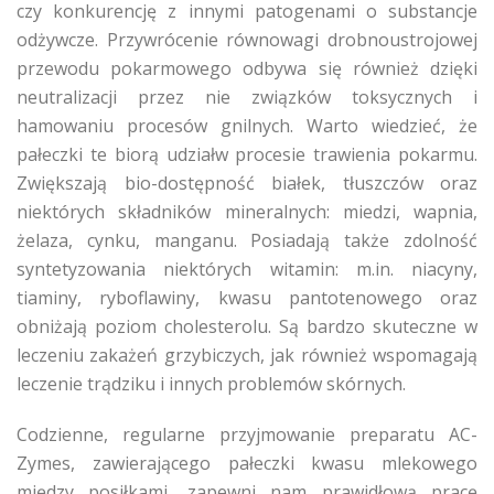
czy konkurencję z innymi patogenami o substancje
odżywcze. Przywrócenie równowagi drobnoustrojowej
przewodu pokarmowego odbywa się również dzięki
neutralizacji przez nie związków toksycznych i
hamowaniu procesów gnilnych. Warto wiedzieć, że
pałeczki te biorą udziałw procesie trawienia pokarmu.
Zwiększają bio-dostępność białek, tłuszczów oraz
niektórych składników mineralnych: miedzi, wapnia,
żelaza, cynku, manganu. Posiadają także zdolność
syntetyzowania niektórych witamin: m.in. niacyny,
tiaminy, ryboflawiny, kwasu pantotenowego oraz
obniżają poziom cholesterolu. Są bardzo skuteczne w
leczeniu zakażeń grzybiczych, jak również wspomagają
leczenie trądziku i innych problemów skórnych.
Codzienne, regularne przyjmowanie preparatu AC-
Zymes, zawierającego pałeczki kwasu mlekowego
między posiłkami, zapewni nam prawidłową pracę