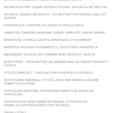
GRZYBICA POCHWY, OBJAWY GRZYBICY POCHWY, GRZYBICA A ANTYBIOTYKI
GRZYBICA, CANDIDA, DROŻDŻYCA – CZY ANTYBIOTYKI POMOGĄ ZWALCZYĆ
GRZYBA?
KOENZYM Q10, COENZYME Q10 ,SUPER CO Q10 DLA SERCA
LAMBLIOZA, ZAKAŻENIE LAMBLIAMI, OBJAWY LAMBLIOZY, GARDIA LAMBLIA
MENOPAUSAL FORMULA CALIVITA, MENOPAUZA, FITOHORMONY
MIAŻDŻYCA, PROFILAKTYKA MIAŻDŻYCY, CHOLESTEROL A MIAŻDŻYCA
NADCIŚNIENIE TĘTNICZE, WYS.CIŚNIENIE KRWI, PRODUKTY CALIVITA
NOWOTWORY – PROFILAKTYKA, JAK UNIKNĄĆ RAKA, NATURALNE PRODUKTY
CALIVITA
OCZYSZCZANIE JELIT – PROFILAKTYKA CHORÓB JELITA GRUBEGO
ODCHUDZANIE, NADWAGA, OTYŁOŚĆ, ZRZUCENIE NADWAGI, SPALANIE
TKANKI TŁUSZCZOWEJ
OPRYSZCZKA WARGOWA, ZAPOBIEGANIE NAWROTOM, VIRAGO NA
OPRYSZCZKE
OSTEOPOROZA, WZMOCNIENIE NATURALNE, OSTEOPOROZA
OBJAWY,OSTEOPOROZA PRZYCZYNY ROZWOJU
OWSIKI U DZIECI