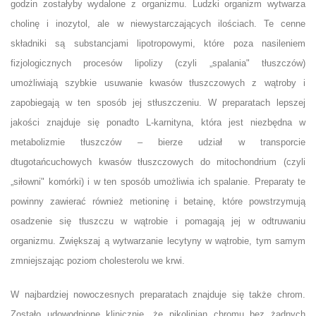
godzin zostałyby wydalone z organizmu. Ludzki organizm wytwarza
cholinę i inozytol, ale w niewystarczających ilościach. Te cenne
składniki są substancjami lipotropowymi, które poza nasileniem
fizjologicznych procesów lipolizy (czyli „spalania" tłuszczów)
umożliwiają szybkie usuwanie kwasów tłuszczowych z wątroby i
zapobiegają w ten sposób jej stłuszczeniu. W preparatach lepszej
jakości znajduje się ponadto L-karnityna, która jest niezbędna w
metabolizmie tłuszczów – bierze udział w transporcie
dtugotańcuchowych kwasów tłuszczowych do mitochondrium (czyli
„siłowni" komórki) i w ten sposób umożliwia ich spalanie. Preparaty te
powinny zawierać również metioninę i betainę, które powstrzymują
osadzenie się tłuszczu w wątrobie i pomagają jej w odtruwaniu
organizmu. Zwiększaj ą wytwarzanie lecytyny w wątrobie, tym samym
zmniejszając poziom cholesterolu we krwi.
W najbardziej nowoczesnych preparatach znajduje się także chrom.
Zostało udowodnione klinicznie, że pikolinian chromu bez żadnych