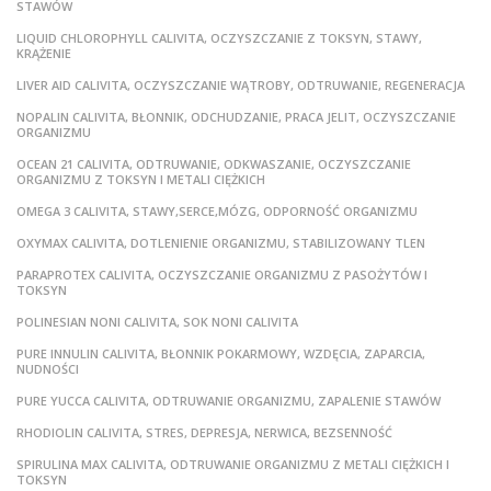
STAWÓW
LIQUID CHLOROPHYLL CALIVITA, OCZYSZCZANIE Z TOKSYN, STAWY,
KRĄŻENIE
LIVER AID CALIVITA, OCZYSZCZANIE WĄTROBY, ODTRUWANIE, REGENERACJA
NOPALIN CALIVITA, BŁONNIK, ODCHUDZANIE, PRACA JELIT, OCZYSZCZANIE
ORGANIZMU
OCEAN 21 CALIVITA, ODTRUWANIE, ODKWASZANIE, OCZYSZCZANIE
ORGANIZMU Z TOKSYN I METALI CIĘŻKICH
OMEGA 3 CALIVITA, STAWY,SERCE,MÓZG, ODPORNOŚĆ ORGANIZMU
OXYMAX CALIVITA, DOTLENIENIE ORGANIZMU, STABILIZOWANY TLEN
PARAPROTEX CALIVITA, OCZYSZCZANIE ORGANIZMU Z PASOŻYTÓW I
TOKSYN
POLINESIAN NONI CALIVITA, SOK NONI CALIVITA
PURE INNULIN CALIVITA, BŁONNIK POKARMOWY, WZDĘCIA, ZAPARCIA,
NUDNOŚCI
PURE YUCCA CALIVITA, ODTRUWANIE ORGANIZMU, ZAPALENIE STAWÓW
RHODIOLIN CALIVITA, STRES, DEPRESJA, NERWICA, BEZSENNOŚĆ
SPIRULINA MAX CALIVITA, ODTRUWANIE ORGANIZMU Z METALI CIĘŻKICH I
TOKSYN