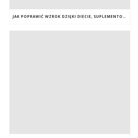
JAK POPRAWIĆ WZROK DZIĘKI DIECIE, SUPLEMENTOM BOGATYM W ANTYOKSYDANTY I WITAMINY. JAK POPRAWIĆ WZROK? DIETA NA LEPSZY WZROK. LUTEINA NA WZROK. WITAMINY NA WZROK.