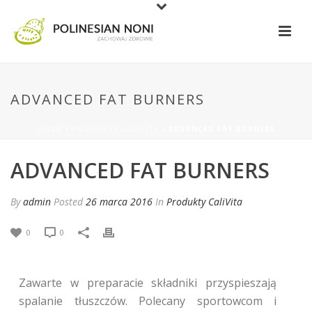
ADVANCED FAT BURNERS
HOME
/
PRODUKTY CALIVITA
/ ADVANCED FAT BURNERS
ADVANCED FAT BURNERS
By
admin
Posted
26 marca 2016
In
Produkty CaliVita
0
0
Zawarte w preparacie składniki przyspieszają
spalanie tłuszczów. Polecany sportowcom i