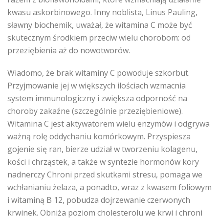
kwasu askorbinowego. Inny noblista, Linus Pauling,
sławny biochemik, uważał, że witamina C może być
skutecznym środkiem przeciw wielu chorobom: od
przeziębienia aż do nowotworów.
Wiadomo, że brak witaminy C powoduje szkorbut.
Przyjmowanie jej w większych ilościach wzmacnia
system immunologiczny i zwiększa odporność na
choroby zakaźne (szczególnie przeziębieniowe).
Witamina C jest aktywatorem wielu enzymów i odgrywa
ważną rolę oddychaniu komórkowym. Przyspiesza
gojenie się ran, bierze udział w tworzeniu kolagenu,
kości i chrząstek, a także w syntezie hormonów kory
nadnerczy Chroni przed skutkami stresu, pomaga we
wchłanianiu żelaza, a ponadto, wraz z kwasem foliowym
i witaminą B 12, pobudza dojrzewanie czerwonych
krwinek. Obniża poziom cholesterolu we krwi i chroni