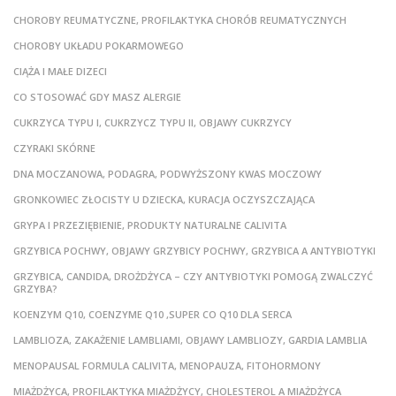
CHOROBY REUMATYCZNE, PROFILAKTYKA CHORÓB REUMATYCZNYCH
CHOROBY UKŁADU POKARMOWEGO
CIĄŻA I MAŁE DIZECI
CO STOSOWAĆ GDY MASZ ALERGIE
CUKRZYCA TYPU I, CUKRZYCZ TYPU II, OBJAWY CUKRZYCY
CZYRAKI SKÓRNE
DNA MOCZANOWA, PODAGRA, PODWYŻSZONY KWAS MOCZOWY
GRONKOWIEC ZŁOCISTY U DZIECKA, KURACJA OCZYSZCZAJĄCA
GRYPA I PRZEZIĘBIENIE, PRODUKTY NATURALNE CALIVITA
GRZYBICA POCHWY, OBJAWY GRZYBICY POCHWY, GRZYBICA A ANTYBIOTYKI
GRZYBICA, CANDIDA, DROŻDŻYCA – CZY ANTYBIOTYKI POMOGĄ ZWALCZYĆ
GRZYBA?
KOENZYM Q10, COENZYME Q10 ,SUPER CO Q10 DLA SERCA
LAMBLIOZA, ZAKAŻENIE LAMBLIAMI, OBJAWY LAMBLIOZY, GARDIA LAMBLIA
MENOPAUSAL FORMULA CALIVITA, MENOPAUZA, FITOHORMONY
MIAŻDŻYCA, PROFILAKTYKA MIAŻDŻYCY, CHOLESTEROL A MIAŻDŻYCA