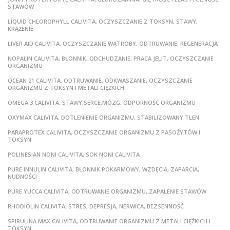
STAWÓW
LIQUID CHLOROPHYLL CALIVITA, OCZYSZCZANIE Z TOKSYN, STAWY,
KRĄŻENIE
LIVER AID CALIVITA, OCZYSZCZANIE WĄTROBY, ODTRUWANIE, REGENERACJA
NOPALIN CALIVITA, BŁONNIK, ODCHUDZANIE, PRACA JELIT, OCZYSZCZANIE
ORGANIZMU
OCEAN 21 CALIVITA, ODTRUWANIE, ODKWASZANIE, OCZYSZCZANIE
ORGANIZMU Z TOKSYN I METALI CIĘŻKICH
OMEGA 3 CALIVITA, STAWY,SERCE,MÓZG, ODPORNOŚĆ ORGANIZMU
OXYMAX CALIVITA, DOTLENIENIE ORGANIZMU, STABILIZOWANY TLEN
PARAPROTEX CALIVITA, OCZYSZCZANIE ORGANIZMU Z PASOŻYTÓW I
TOKSYN
POLINESIAN NONI CALIVITA, SOK NONI CALIVITA
PURE INNULIN CALIVITA, BŁONNIK POKARMOWY, WZDĘCIA, ZAPARCIA,
NUDNOŚCI
PURE YUCCA CALIVITA, ODTRUWANIE ORGANIZMU, ZAPALENIE STAWÓW
RHODIOLIN CALIVITA, STRES, DEPRESJA, NERWICA, BEZSENNOŚĆ
SPIRULINA MAX CALIVITA, ODTRUWANIE ORGANIZMU Z METALI CIĘŻKICH I
TOKSYN