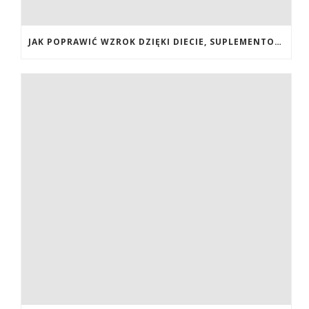
JAK POPRAWIĆ WZROK DZIĘKI DIECIE, SUPLEMENTOM BOGATYM W ANTYOKSYDANTY I WITAMINY. JAK POPRAWIĆ WZROK? DIETA NA LEPSZY WZROK. LUTEINA NA WZROK. WITAMINY NA WZROK.