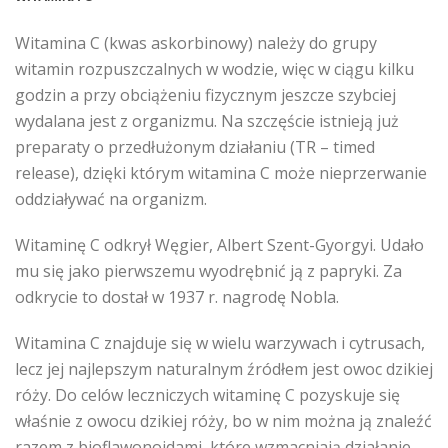
Witamina C (kwas askorbinowy) należy do grupy
witamin rozpuszczalnych w wodzie, więc w ciągu kilku
godzin a przy obciążeniu fizycznym jeszcze szybciej
wydalana jest z organizmu. Na szczęście istnieją już
preparaty o przedłużonym działaniu (TR – timed
release), dzięki którym witamina C może nieprzerwanie
oddziaływać na organizm.
Witaminę C odkrył Węgier, Albert Szent-Gyorgyi. Udało
mu się jako pierwszemu wyodrębnić ją z papryki. Za
odkrycie to dostał w 1937 r. nagrodę Nobla.
Witamina C znajduje się w wielu warzywach i cytrusach,
lecz jej najlepszym naturalnym źródłem jest owoc dzikiej
róży. Do celów leczniczych witaminę C pozyskuje się
właśnie z owocu dzikiej róży, bo w nim można ją znaleźć
razem z bioflawonoidami, które wzmacniają działanie