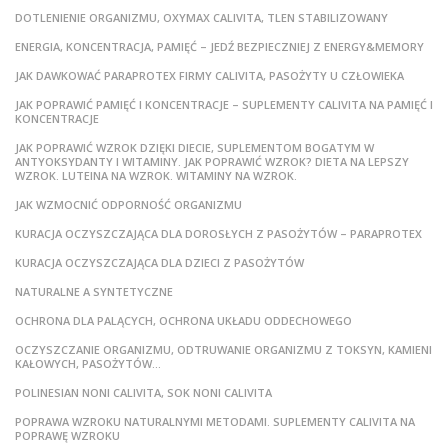
DOTLENIENIE ORGANIZMU, OXYMAX CALIVITA, TLEN STABILIZOWANY
ENERGIA, KONCENTRACJA, PAMIĘĆ – JEDŹ BEZPIECZNIEJ Z ENERGY&MEMORY
JAK DAWKOWAĆ PARAPROTEX FIRMY CALIVITA, PASOŻYTY U CZŁOWIEKA
JAK POPRAWIĆ PAMIĘĆ I KONCENTRACJE – SUPLEMENTY CALIVITA NA PAMIĘĆ I
KONCENTRACJE
JAK POPRAWIĆ WZROK DZIĘKI DIECIE, SUPLEMENTOM BOGATYM W
ANTYOKSYDANTY I WITAMINY. JAK POPRAWIĆ WZROK? DIETA NA LEPSZY
WZROK. LUTEINA NA WZROK. WITAMINY NA WZROK.
JAK WZMOCNIĆ ODPORNOŚĆ ORGANIZMU
KURACJA OCZYSZCZAJĄCA DLA DOROSŁYCH Z PASOŻYTÓW – PARAPROTEX
KURACJA OCZYSZCZAJĄCA DLA DZIECI Z PASOŻYTÓW
NATURALNE A SYNTETYCZNE
OCHRONA DLA PALĄCYCH, OCHRONA UKŁADU ODDECHOWEGO
OCZYSZCZANIE ORGANIZMU, ODTRUWANIE ORGANIZMU Z TOKSYN, KAMIENI
KAŁOWYCH, PASOŻYTÓW…
POLINESIAN NONI CALIVITA, SOK NONI CALIVITA
POPRAWA WZROKU NATURALNYMI METODAMI. SUPLEMENTY CALIVITA NA
POPRAWĘ WZROKU