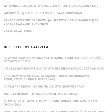
WITAMINA C 1000 CALIVITA, C 500, C 300, C PLUS, LIQUID C, LION KIDS C
WRZODY ŻOŁĄDKA, CHOROBA WRZODOWA A GRUPA KRWI
ZANIECZYSZCZONY ORGANIZM, JAK SPRAWDZIĆ CZY ORGANIZM JEST
ZANIECZYSZCZONY TOKSYNAMI
ZATRUTA WĄTROBA
BESTSELLERY CALIVITA
AC ZYMES CALIVITA, NA GRZYBICE, BIEGUNKI, FLORĘ JELIT, ODPORNOŚĆ,
NIEŚWIEŻY ODDECH
CALCIUM MAGNESIUM PLUS CALIVITA, REGENERACJA KOŚCI, ZDROWE KOŚCI
CHROMIUM MAX 500 CALIVITA, WZROST MIĘŚNI, ODCHUDZANIE,
ZMNIEJSZENIE TKANKI TŁUSZCZOWEJ
CHRZĄSTKA REKINA – SHARK AID CALIVITA, ZDROWE STAWY
ENERGY&MEMORY – ENERGIA, KONCENTRACJA, PAMIĘĆ
GRAVITAL JUICE CALIVITA, OCZYSZCZANIE ORGANIZMU, WZMOCNIENIE
ORGANIZMU
JOINT PROTEX FORTE CALIVITA, GLUKOZAMINA, GIĘTKOŚĆ I ELASTYCZNOŚĆ