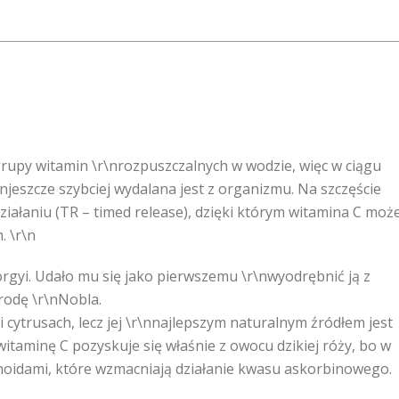
rupy witamin \r\nrozpuszczalnych w wodzie, więc w ciągu
\njeszcze szybciej wydalana jest z organizmu. Na szczęście
ziałaniu (TR – timed release), dzięki którym witamina C moż
. \r\n
rgyi. Udało mu się jako pierwszemu \r\nwyodrębnić ją z
grodę \r\nNobla.
 cytrusach, lecz jej \r\nnajlepszym naturalnym źródłem jest
nwitaminę C pozyskuje się właśnie z owocu dzikiej róży, bo w
noidami, które wzmacniają działanie kwasu askorbinowego.