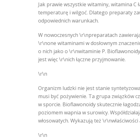
Jak prawie wszystkie witaminy, witamina C ł
temperaturę i wilgoć. Dlatego preparaty z
odpowiednich warunkach.
W nowoczesnych \r\npreparatach zawierając
\r\none witaminami w dosłownym znaczeniu
o nich jako o \r\nwitaminie P. Bioflawonoi
jest więc \r\nich łączne przyjmowanie.
\r\n
Organizm ludzki nie jest stanie syntetyzow
musi być pożywienie. Ta grupa związków c
w sporcie. Bioflawonoidy skutecznie łagodz
poziomem wapnia w surowicy. Współdziałają
włosowatych. Wykazują też \r\nwłaściwości 
\r\n