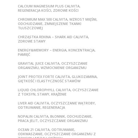
CALCIUM MAGNESIUM PLUS CALIVITA,
REGENERACJA KOŚCI, ZDROWE KOŚCI
CHROMIUM MAX 500 CALIVITA, WZROST MIĘŚNI,
ODCHUDZANIE, ZMNIEJSZENIE TKANKI
TŁUSZCZOWEJ
CHRZĄSTKA REKINA – SHARK AID CALIVITA,
ZDROWE STAWY
ENERGY&MEMORY – ENERGIA, KONCENTRACJA,
PAMIĘĆ
GRAVITAL JUICE CALIVITA, OCZYSZCZANIE
ORGANIZMU, WZMOCNIENIE ORGANIZMU
JOINT PROTEX FORTE CALIVITA, GLUKOZAMINA,
GIĘTKOŚĆ I ELASTYCZNOŚĆ STAWÓW
LIQUID CHLOROPHYLL CALIVITA, OCZYSZCZANIE
Z TOKSYN, STAWY, KRĄŻENIE
LIVER AID CALIVITA, OCZYSZCZANIE WĄTROBY,
ODTRUWANIE, REGENERACJA
NOPALIN CALIVITA, BŁONNIK, ODCHUDZANIE,
PRACA JELIT, OCZYSZCZANIE ORGANIZMU
OCEAN 21 CALIVITA, ODTRUWANIE,
ODKWASZANIE, OCZYSZCZANIE ORGANIZMU Z