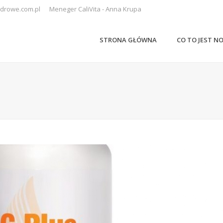
drowe.com.pl
Meneger CaliVita - Anna Krupa
STRONA GŁÓWNA
CO TO JEST N