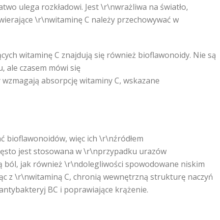
atwo ulega rozkładowi. Jest \r\nwrażliwa na światło,
awierające \r\nwitaminę C należy przechowywać w
ych witaminę C znajdują się również bioflawonoidy. Nie są
, ale czasem mówi się
dy wzmagają absorpcję witaminy C, wskazane
ać bioflawonoidów, więc ich \r\nźródłem
zęsto jest stosowana w \r\nprzypadku urazów
ą ból, jak również \r\ndolegliwości spowodowane niskim
c z \r\nwitaminą C, chronią wewnętrzną strukturę naczyń
antybakteryj BC i poprawiające krążenie.