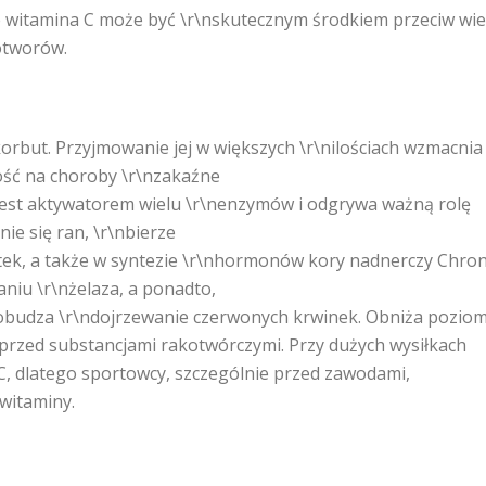
że witamina C może być \r\nskutecznym środkiem przeciw wie
otworów.
rbut. Przyjmowanie jej w większych \r\nilościach wzmacnia
ść na choroby \r\nzakaźne
 jest aktywatorem wielu \r\nenzymów i odgrywa ważną rolę
e się ran, \r\nbierze
stek, a także w syntezie \r\nhormonów kory nadnerczy Chron
niu \r\nżelaza, a ponadto,
pobudza \r\ndojrzewanie czerwonych krwinek. Obniża pozio
 przed substancjami rakotwórczymi. Przy dużych wysiłkach
, dlatego sportowcy, szczególnie przed zawodami,
witaminy.