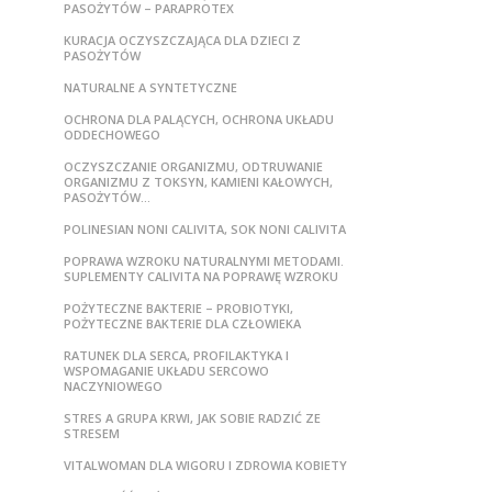
PASOŻYTÓW – PARAPROTEX
KURACJA OCZYSZCZAJĄCA DLA DZIECI Z
PASOŻYTÓW
NATURALNE A SYNTETYCZNE
OCHRONA DLA PALĄCYCH, OCHRONA UKŁADU
ODDECHOWEGO
OCZYSZCZANIE ORGANIZMU, ODTRUWANIE
ORGANIZMU Z TOKSYN, KAMIENI KAŁOWYCH,
PASOŻYTÓW…
POLINESIAN NONI CALIVITA, SOK NONI CALIVITA
POPRAWA WZROKU NATURALNYMI METODAMI.
SUPLEMENTY CALIVITA NA POPRAWĘ WZROKU
POŻYTECZNE BAKTERIE – PROBIOTYKI,
POŻYTECZNE BAKTERIE DLA CZŁOWIEKA
RATUNEK DLA SERCA, PROFILAKTYKA I
WSPOMAGANIE UKŁADU SERCOWO
NACZYNIOWEGO
STRES A GRUPA KRWI, JAK SOBIE RADZIĆ ZE
STRESEM
VITALWOMAN DLA WIGORU I ZDROWIA KOBIETY