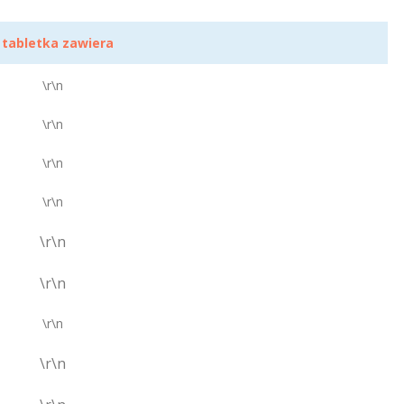
 tabletka zawiera
\r\n
\r\n
\r\n
\r\n
\r\n
\r\n
\r\n
\r\n