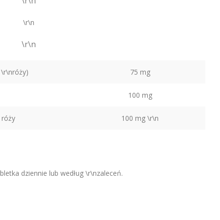
\r\n
\r\n
\r\n
\r\nróży)
75 mg
100 mg
 róży
100 mg \r\n
abletka dziennie lub według \r\nzaleceń.