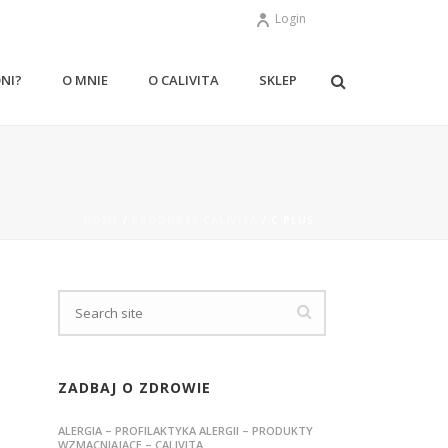
Login
ONI?
O MNIE
O CALIVITA
SKLEP
HOME
/
PRODUKTY CALIVITA
/ C PLUS
ZADBAJ O ZDROWIE
ALERGIA – PROFILAKTYKA ALERGII – PRODUKTY
WZMACNIAJĄCE – CALIVITA