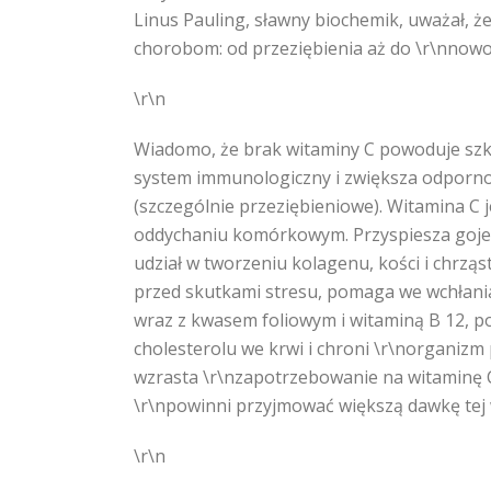
Linus Pauling, sławny biochemik, uważał, 
chorobom: od przeziębienia aż do \r\nnow
\r\n
Wiadomo, że brak witaminy C powoduje szko
system immunologiczny i zwiększa odporno
(szczególnie przeziębieniowe). Witamina C
oddychaniu komórkowym. Przyspiesza gojeni
udział w tworzeniu kolagenu, kości i chrzą
przed skutkami stresu, pomaga we wchłania
wraz z kwasem foliowym i witaminą B 12, 
cholesterolu we krwi i chroni \r\norganizm
wzrasta \r\nzapotrzebowanie na witaminę C
\r\npowinni przyjmować większą dawkę tej 
\r\n