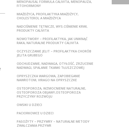
MENOPAUSAL FORMULA CALIVITA, MENOPAUZA,
FITOHORMONY
MIAŻDŻYCA, PROFILAKTYKA MIAŻDŻYCY,
CHOLESTEROL A MIAŻDŻYCA
NADCIŚNIENIE TĘTNICZE, WYS.CIŚNIENIE KRWI,
PRODUKTY CALIVITA
NOWOTWORY – PROFILAKTYKA, JAK UNIKNĄĆ
RAKA, NATURALNE PRODUKTY CALIVITA
OCZYSZCZANIE JELIT – PROFILAKTYKA CHORÓB
JELITA GRUBEGO
ODCHUDZANIE, NADWAGA, OTYŁOŚĆ, ZRZUCENIE
e
NADWAGI, SPALANIE TKANKI TŁUSZCZOWEJ
OPRYSZCZKA WARGOWA, ZAPOBIEGANIE
NAWROTOM, VIRAGO NA OPRYSZCZKE
OSTEOPOROZA, WZMOCNIENIE NATURALNE,
OSTEOPOROZA OBJAWY,OSTEOPOROZA
PRZYCZYNY ROZWOJU
OWSIKI U DZIECI
PACIORKOWCE U DZIECI
PASOŻYTY – PRZYWRY – NATURALNE METODY
ZWALCZANIA PRZYWR