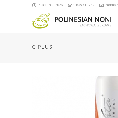
7 sierpnia, 2026
0 608 311 282
noni@z
C PLUS