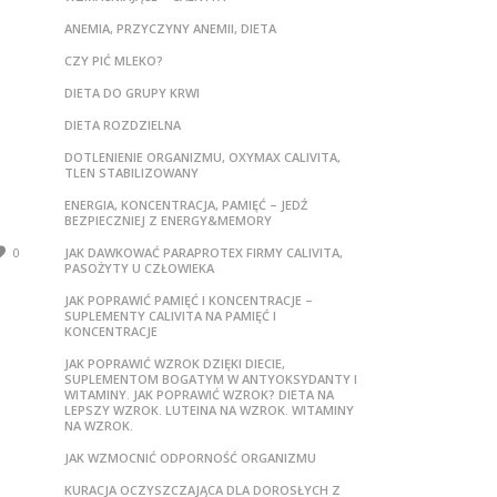
ANEMIA, PRZYCZYNY ANEMII, DIETA
CZY PIĆ MLEKO?
DIETA DO GRUPY KRWI
DIETA ROZDZIELNA
DOTLENIENIE ORGANIZMU, OXYMAX CALIVITA,
TLEN STABILIZOWANY
ENERGIA, KONCENTRACJA, PAMIĘĆ – JEDŹ
BEZPIECZNIEJ Z ENERGY&MEMORY
0
JAK DAWKOWAĆ PARAPROTEX FIRMY CALIVITA,
PASOŻYTY U CZŁOWIEKA
JAK POPRAWIĆ PAMIĘĆ I KONCENTRACJE –
SUPLEMENTY CALIVITA NA PAMIĘĆ I
KONCENTRACJE
JAK POPRAWIĆ WZROK DZIĘKI DIECIE,
SUPLEMENTOM BOGATYM W ANTYOKSYDANTY I
WITAMINY. JAK POPRAWIĆ WZROK? DIETA NA
LEPSZY WZROK. LUTEINA NA WZROK. WITAMINY
NA WZROK.
JAK WZMOCNIĆ ODPORNOŚĆ ORGANIZMU
KURACJA OCZYSZCZAJĄCA DLA DOROSŁYCH Z