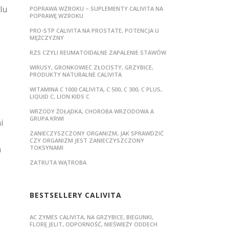
lu
POPRAWA WZROKU – SUPLEMENTY CALIVITA NA
POPRAWĘ WZROKU
PRO-STP CALIVITA NA PROSTATE, POTENCJA U
MĘŻCZYZNY
RZS CZYLI REUMATOIDALNE ZAPALENIE STAWÓW
WIRUSY, GRONKOWIEC ZŁOCISTY, GRZYBICE,
PRODUKTY NATURALNE CALIVITA
WITAMINA C 1000 CALIVITA, C 500, C 300, C PLUS,
LIQUID C, LION KIDS C
WRZODY ŻOŁĄDKA, CHOROBA WRZODOWA A
GRUPA KRWI
i
ZANIECZYSZCZONY ORGANIZM, JAK SPRAWDZIĆ
CZY ORGANIZM JEST ZANIECZYSZCZONY
m
TOKSYNAMI
ZATRUTA WĄTROBA
BESTSELLERY CALIVITA
AC ZYMES CALIVITA, NA GRZYBICE, BIEGUNKI,
FLORĘ JELIT, ODPORNOŚĆ, NIEŚWIEŻY ODDECH