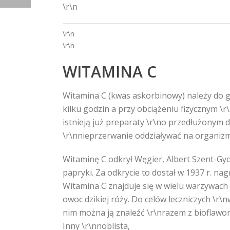
\r\n
\r\n
\r\n
WITAMINA C
Witamina C (kwas askorbinowy) należy do g
kilku godzin a przy obciążeniu fizycznym \r
istnieją już preparaty \r\no przedłużonym d
\r\nnieprzerwanie oddziaływać na organizm
Witaminę C odkrył Węgier, Albert Szent-Gyo
papryki. Za odkrycie to dostał w 1937 r. na
Witamina C znajduje się w wielu warzywach i
owoc dzikiej róży. Do celów leczniczych \r\
nim można ją znaleźć \r\nrazem z bioflawo
Inny \r\nnoblista,