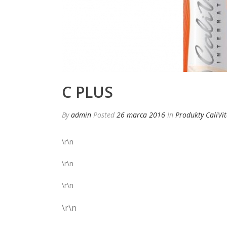
C PLUS
By
admin
Posted
26 marca 2016
In
Produkty CaliVi
\r\n
\r\n
\r\n
\r\n