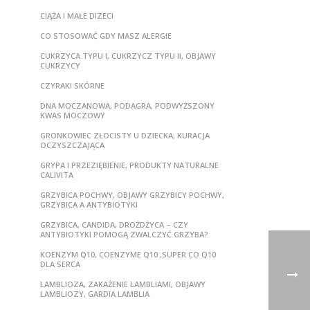
CIĄŻA I MAŁE DIZECI
CO STOSOWAĆ GDY MASZ ALERGIE
CUKRZYCA TYPU I, CUKRZYCZ TYPU II, OBJAWY
CUKRZYCY
CZYRAKI SKÓRNE
DNA MOCZANOWA, PODAGRA, PODWYŻSZONY
KWAS MOCZOWY
GRONKOWIEC ZŁOCISTY U DZIECKA, KURACJA
OCZYSZCZAJĄCA
GRYPA I PRZEZIĘBIENIE, PRODUKTY NATURALNE
CALIVITA
GRZYBICA POCHWY, OBJAWY GRZYBICY POCHWY,
GRZYBICA A ANTYBIOTYKI
GRZYBICA, CANDIDA, DROŻDŻYCA – CZY
ANTYBIOTYKI POMOGĄ ZWALCZYĆ GRZYBA?
KOENZYM Q10, COENZYME Q10 ,SUPER CO Q10
DLA SERCA
LAMBLIOZA, ZAKAŻENIE LAMBLIAMI, OBJAWY
LAMBLIOZY, GARDIA LAMBLIA