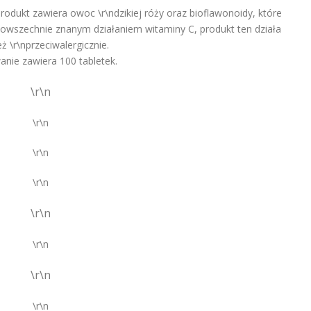
rodukt zawiera owoc \r\ndzikiej róży oraz bioflawonoidy, które
powszechnie znanym działaniem witaminy C, produkt ten działa
ż \r\nprzeciwalergicznie.
nie zawiera 100 tabletek.
\r\n
\r\n
\r\n
\r\n
\r\n
\r\n
\r\n
\r\n