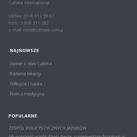
CaliVita International
tel/fax: (014) 612 59 67
kom.: 0 608 311 282
e-mail: noni@zdrowe.com.p
NAJNOWSZE
Opinie o noni CaliVita
Badania lekarzy
Odkrycie i nauka
Noni a medycyna
POPULARNE
ZESPÓŁ POLICYSTYCZNYCH JAJNIKÓW
Jak poprawić wzrok dzięki diecie, suplementom bogatym w