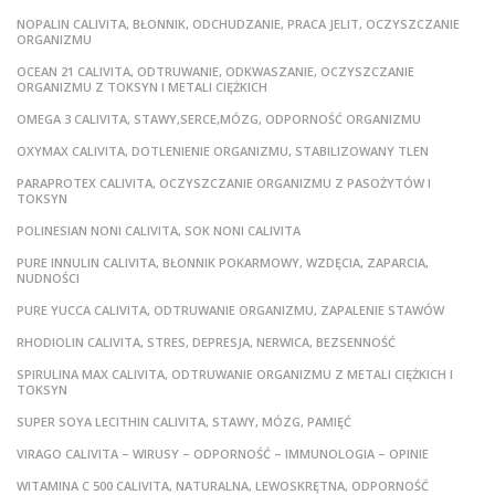
NOPALIN CALIVITA, BŁONNIK, ODCHUDZANIE, PRACA JELIT, OCZYSZCZANIE
ORGANIZMU
OCEAN 21 CALIVITA, ODTRUWANIE, ODKWASZANIE, OCZYSZCZANIE
ORGANIZMU Z TOKSYN I METALI CIĘŻKICH
OMEGA 3 CALIVITA, STAWY,SERCE,MÓZG, ODPORNOŚĆ ORGANIZMU
OXYMAX CALIVITA, DOTLENIENIE ORGANIZMU, STABILIZOWANY TLEN
PARAPROTEX CALIVITA, OCZYSZCZANIE ORGANIZMU Z PASOŻYTÓW I
TOKSYN
POLINESIAN NONI CALIVITA, SOK NONI CALIVITA
PURE INNULIN CALIVITA, BŁONNIK POKARMOWY, WZDĘCIA, ZAPARCIA,
NUDNOŚCI
PURE YUCCA CALIVITA, ODTRUWANIE ORGANIZMU, ZAPALENIE STAWÓW
RHODIOLIN CALIVITA, STRES, DEPRESJA, NERWICA, BEZSENNOŚĆ
SPIRULINA MAX CALIVITA, ODTRUWANIE ORGANIZMU Z METALI CIĘŻKICH I
TOKSYN
SUPER SOYA LECITHIN CALIVITA, STAWY, MÓZG, PAMIĘĆ
VIRAGO CALIVITA – WIRUSY – ODPORNOŚĆ – IMMUNOLOGIA – OPINIE
WITAMINA C 500 CALIVITA, NATURALNA, LEWOSKRĘTNA, ODPORNOŚĆ