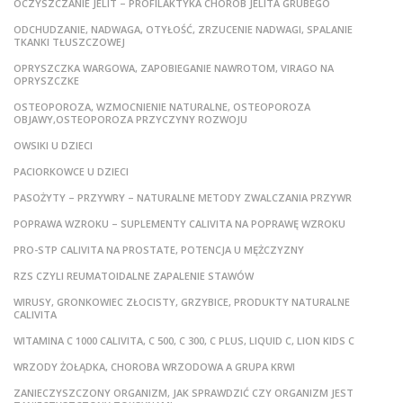
OCZYSZCZANIE JELIT – PROFILAKTYKA CHORÓB JELITA GRUBEGO
ODCHUDZANIE, NADWAGA, OTYŁOŚĆ, ZRZUCENIE NADWAGI, SPALANIE
TKANKI TŁUSZCZOWEJ
OPRYSZCZKA WARGOWA, ZAPOBIEGANIE NAWROTOM, VIRAGO NA
OPRYSZCZKE
OSTEOPOROZA, WZMOCNIENIE NATURALNE, OSTEOPOROZA
OBJAWY,OSTEOPOROZA PRZYCZYNY ROZWOJU
OWSIKI U DZIECI
PACIORKOWCE U DZIECI
PASOŻYTY – PRZYWRY – NATURALNE METODY ZWALCZANIA PRZYWR
POPRAWA WZROKU – SUPLEMENTY CALIVITA NA POPRAWĘ WZROKU
PRO-STP CALIVITA NA PROSTATE, POTENCJA U MĘŻCZYZNY
RZS CZYLI REUMATOIDALNE ZAPALENIE STAWÓW
WIRUSY, GRONKOWIEC ZŁOCISTY, GRZYBICE, PRODUKTY NATURALNE
CALIVITA
WITAMINA C 1000 CALIVITA, C 500, C 300, C PLUS, LIQUID C, LION KIDS C
WRZODY ŻOŁĄDKA, CHOROBA WRZODOWA A GRUPA KRWI
ZANIECZYSZCZONY ORGANIZM, JAK SPRAWDZIĆ CZY ORGANIZM JEST