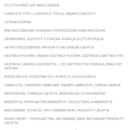
CO STOSOWAĆ GDY MASZ ALERGIE
CUKRZYCA TYPU I, CUKRZYCZ TYPU II, OBJAWY CUKRZYCY
CZYRAKI SKÓRNE
DNA MOCZANOWA, PODAGRA, PODWYŻSZONY KWAS MOCZOWY
GRONKOWIEC ZŁOCISTY U DZIECKA, KURACJA OCZYSZCZAJĄCA
GRYPA I PRZEZIĘBIENIE, PRODUKTY NATURALNE CALIVITA
GRZYBICA POCHWY, OBJAWY GRZYBICY POCHWY, GRZYBICA A ANTYBIOTYKI
GRZYBICA, CANDIDA, DROŻDŻYCA – CZY ANTYBIOTYKI POMOGĄ ZWALCZYĆ
GRZYBA?
KOENZYM Q10, COENZYME Q10 ,SUPER CO Q10 DLA SERCA
LAMBLIOZA, ZAKAŻENIE LAMBLIAMI, OBJAWY LAMBLIOZY, GARDIA LAMBLIA
MENOPAUSAL FORMULA CALIVITA, MENOPAUZA, FITOHORMONY
MIAŻDŻYCA, PROFILAKTYKA MIAŻDŻYCY, CHOLESTEROL A MIAŻDŻYCA
NADCIŚNIENIE TĘTNICZE, WYS.CIŚNIENIE KRWI, PRODUKTY CALIVITA
NOWOTWORY – PROFILAKTYKA, JAK UNIKNĄĆ RAKA, NATURALNE PRODUKTY
CALIVITA