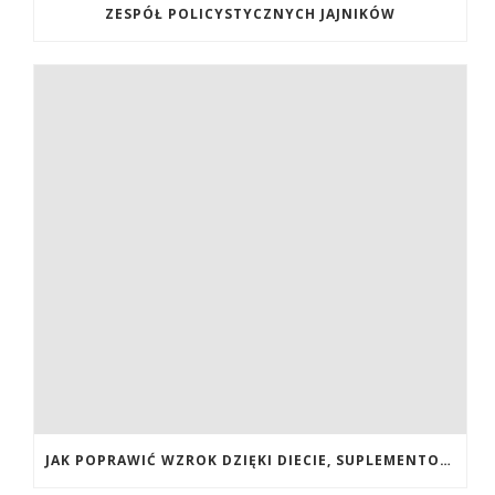
ZESPÓŁ POLICYSTYCZNYCH JAJNIKÓW
JAK POPRAWIĆ WZROK DZIĘKI DIECIE, SUPLEMENTOM BOGATYM W ANTYOKSYDANTY I WITAMINY. JAK POPRAWIĆ WZROK? DIETA NA LEPSZY WZROK. LUTEINA NA WZROK. WITAMINY NA WZROK.