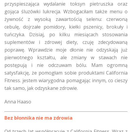
przyspieszająca wydalanie toksyn pietruszka oraz
gojąca śluzówki lukrecja. Wzbogaciłam także menu o
żywność z wysoką zawartością selenu: czerwoną
cebulę, dojrzałe pomidory, kiełki pszenicy, brokuły i
tuńczyka. Dzisiaj, po kilku miesiącach stosowania
suplementów i zdrowej diety, czuję zdecydowaną
poprawę. Wprawdzie moje dłonie nie odzyskają już
pierwotnego kształtu, ale zmiany w stawach nie
postępują i nie odczuwam bólu. Mam ogromną
satysfakcję, że pomogłam sobie produktami California
Fitness. jestem wiarygodna pomagając innym, co cieszy
tak samo, jak odzyskane zdrowie.
Anna Haaso
Bez błonnika nie ma zdrowia
Od trzech lat współpracuję z California Fitness. Wraz z