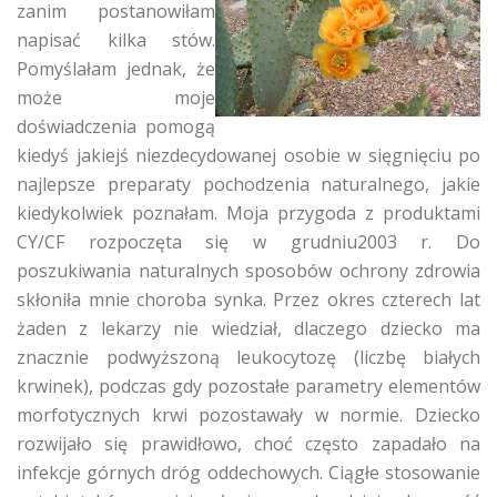
zanim postanowiłam
napisać kilka stów.
Pomyślałam jednak, że
może moje
doświadczenia pomogą
kiedyś jakiejś niezdecydowanej osobie w sięgnięciu po
najlepsze preparaty pochodzenia naturalnego, jakie
kiedykolwiek poznałam. Moja przygoda z produktami
CY/CF rozpoczęta się w grudniu2003 r. Do
poszukiwania naturalnych sposobów ochrony zdrowia
skłoniła mnie choroba synka. Przez okres czterech lat
żaden z lekarzy nie wiedział, dlaczego dziecko ma
znacznie podwyższoną leukocytozę (liczbę białych
krwinek), podczas gdy pozostałe parametry elementów
morfotycznych krwi pozostawały w normie. Dziecko
rozwijało się prawidłowo, choć często zapadało na
infekcje górnych dróg oddechowych. Ciągłe stosowanie