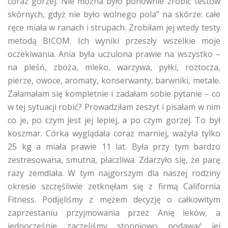
coraz gorzej. Nie można było ponownie zrobić testów
skórnych, gdyż nie było wolnego pola” na skórze: całe
ręce miała w ranach i strupach. Zrobiłam jej wtedy testy
metodą BICOM. Ich wyniki przeszły wszelkie moje
oczekiwania. Ania była uczulona prawie na wszystko –
na pleśń, zboża, mleko, warzywa, pyłki, roztocza,
pierze, owoce, aromaty, konserwanty, barwniki, metale.
Załamałam się kompletnie i zadałam sobie pytanie – co
w tej sytuacji robić? Prowadziłam zeszyt i pisałam w nim
co je, po czym jest jej lepiej, a po czym gorzej. To był
koszmar. Córka wyglądała coraz marniej, ważyła tylko
25 kg a miała prawie 11 lat. Była przy tym bardzo
zestresowana, smutna, płaczliwa. Zdarzyło się, że parę
razy zemdlała. W tym najgorszym dla naszej rodziny
okresie szczęśliwie zetknęłam się z firmą California
Fitness. Podjęliśmy z mężem decyzję o całkowitym
zaprzestaniu przyjmowania przez Anię leków, a
jednocześnie zaczęliśmy stopniowo podawać jej