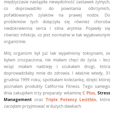
międzyczasie nastąpiła niewydolność zastawek żylnych,
co doprowadziło do powstania olbrzymich,
pofałdowanych żylaków na prawej nodze. Do
problemów tych dołączyła się również choroba
niedokrwienna serca i silna arytmia. Pojawiły się
również infekcje, co jest normalne w tak wyjałowionym
organizmie.
Mój organizm był już tak wypełniony toksynami, że
byłam zrozpaczona, nie miałam chęci do życia – lecz
wciąż miałam nadzieję i szukałam drogi, która
doprowadziłaby mnie do zdrowia. I właśnie wtedy, 31
grudnia 1999 roku, spotkałam koleżankę, dzięki której
poznałam produkty California Fitness. Tego samego
dnia zakupiłam trzy preparaty: witaminę
C Plus,
Stress
Management
oraz
Triple Potency Lecithin,
które
zaczęłam przyjmować w dużych dawkach.