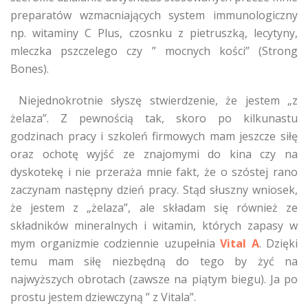
preparatów wzmacniających system immunologiczny
np. witaminy C Plus, czosnku z pietruszką, lecytyny,
mleczka pszczelego czy ” mocnych kości” (Strong
Bones).
Niejednokrotnie słyszę stwierdzenie, że jestem „z
żelaza”. Z pewnością tak, skoro po kilkunastu
godzinach pracy i szkoleń firmowych mam jeszcze siłę
oraz ochotę wyjść ze znajomymi do kina czy na
dyskotekę i nie przeraża mnie fakt, że o szóstej rano
zaczynam następny dzień pracy. Stąd słuszny wniosek,
że jestem z „żelaza”, ale składam się również ze
składników mineralnych i witamin, których zapasy w
mym organizmie codziennie uzupełnia
Vital A
. Dzięki
temu mam siłę niezbędną do tego by żyć na
najwyższych obrotach (zawsze na piątym biegu). Ja po
prostu jestem dziewczyną ” z Vitala”.