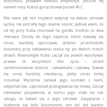
słuszności, podałam dziecku antybiotyk. Jeszcze tej
samem nocy Kubuś gorączkował ponad 40 C.
Nie wiem jak ten incydent wpłynął na dalsze zdrowie
synka, nie potrafię tego realnie ocenić, jednak wiem, że
od tej pory Kuba chorował na gardło średnio co dwa
miesiące. Doszły do tego zaparcia, które stawały się
coraz, bardziej uporczywe, dziecko przechodziło
koszmary przy oddawaniu stolca np. po dwóch, trzech
dniach. Równolegle Kuba zaczął się powoli wycofywać
prawie ze wszystkich sfer życia – stracił
zainteresowanie dziećmi , zabawkami i zabawą. Stawał
się coraz hardziej nieobecny, jakby coraz mniej
rozumiał. Wyraźnie zanikał jego kontakt z nami,
odpychał nas, zaprzestał posługiwania się mową. Zaczął
odmawiać pożywienia, w końcu jego stała się rak
uboga, że bałam się o jego zdrowie. Zasypianie i
budzenie się było koszmarem, sen też był bardzo