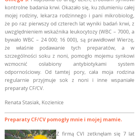
kontrolne badania krwi. Okazało się, ku zdumieniu całej
mojej rodziny, lekarza rodzinnego i pani mikrobiolog,
że po raz pierwszy od czterech lat wyniki badań krwi, z
uwzględnieniem wskaźnika leukocytozy (WBC – 7000, a
bywało WBC – 24 000; 16 000), są prawidłowe! Wierzę,
że właśnie podawanie tych preparatów, a w
szczególności soku z noni, pomogło mojemu synkowi
wzmocnić osłabiony antybiotykami system
odpornościowy. Od tamtej pory, cała moja rodzina
regularnie przyjmuje sok z noni i inne wspaniałe
preparaty CF/CV.
Renata Stasiak, Kozienice
Preparaty CF/CV pomogły mnie i mojej mamie.
Z firmą CVI zetknęłam się 7 lat