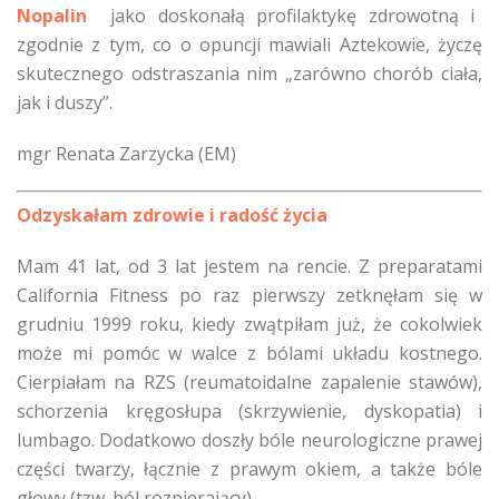
Nopalin
jako doskonałą profilaktykę zdrowotną i
zgodnie z tym, co o opuncji mawiali Aztekowie, życzę
skutecznego odstraszania nim „zarówno chorób ciała,
jak i duszy”.
mgr Renata Zarzycka (EM)
Odzyskałam zdrowie i radość życia
Mam 41 lat, od 3 lat jestem na rencie. Z preparatami
California Fitness po raz pierwszy zetknęłam się w
grudniu 1999 roku, kiedy zwątpiłam już, że cokolwiek
może mi pomóc w walce z bólami układu kostnego.
Cierpiałam na RZS (reumatoidalne zapalenie stawów),
schorzenia kręgosłupa (skrzywienie, dyskopatia) i
lumbago. Dodatkowo doszły bóle neurologiczne prawej
części twarzy, łącznie z prawym okiem, a także bóle
głowy (tzw. ból rozpierający).