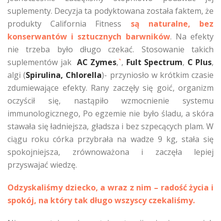
suplementy. Decyzja ta podyktowana została faktem, że
produkty California Fitness
są naturalne, bez
konserwantów i sztucznych barwników
. Na efekty
nie trzeba było długo czekać. Stosowanie takich
suplementów jak
AC Zymes
,
`
,
Fult Spectrum
,
C Plus
,
algi (
Spirulina, Chlorella
)- przyniosło w krótkim czasie
zdumiewające efekty. Rany zaczęły się goić, organizm
oczyścił się, nastąpiło wzmocnienie systemu
immunologicznego, Po egzemie nie było śladu, a skóra
stawała się ładniejsza, gładsza i bez szpecących plam. W
ciągu roku córka przybrała na wadze 9 kg, stała się
spokojniejsza, zrównoważona i zaczęła lepiej
przyswajać wiedzę.
Odzyskaliśmy dziecko, a wraz z nim – radość życia i
spokój, na który tak długo wszyscy czekaliśmy.