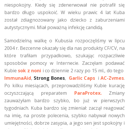
niespokojny. Kiedy się zdenerwował nie potrafił się
bardzo długo uspokoić. W wieku prawic 4 lat Kuba
został zdiagnozowany jako dziecko z zaburzeniami
autystycznymi. Miał poważną infekcję candidą.
Samodzielną walkę o Kubusia rozpoczęliśmy w lipcu
2004 r. Bezcenne okazały się dla nas produkty CF/CV, na
które trafiłam przypadkowo, szukając rozpaczliwie
sposobów pomocy w Internecie. Zaczęłam podawać
Kubie
sok z noni
i co dziennie 2 razy po 15 ml., do tego
ImmunaAid
,
Strong Bones
,
Garlic Caps
i
AC-Zvmes
.
Po kilku miesiącach, przeprowadziliśmy Kubie kurację
oczyszczającą preparatem
ParaProtex.
Zmiany
zauważyłam bardzo szybko, bo już w pierwszych
tygodniach. Kuba bardzo się zmieniał: zaczął reagować
na imię, na proste polecenia, szybko nabywał nowych
umiejętności, dobrze zasypia, a jego sen jest spokojny i