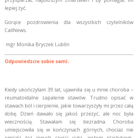
przysparzać najbliższym zmartwień i by pomagać im
lepiej żyć.
Gorące pozdrowienia dla wszystkich czytelników
CaliNews.
mgr Monika Bryczek Lublin
Odpowiedzcie sobie sami.
Kiedy ukończyłam 39 lat, ujawniła się u mnie choroba –
reumatoidalne zapalenie stawów. Trudno opisać w
stawach ból i cierpienie, jakie towarzyszyły mi przez całą
dobę. Dzień dawało się jakoś przeżyć, ale noc była
wiecznością. Stawałam się bezradna. Choroba
umiejscowiła się w kończynach górnych, chociaż nie
omijała też innych części ciała, jestem plastykiem-