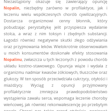
Niezastąpiony okazuje się zawierający opuncję
Nopalin,
niezbędny zarówno w profilaktyce, jak i
leczeniu wielu współczesnych chorób cywilizacyjnych.
Dostarcza organizmowi cenny błonnik, który
pobudzając perystaltykę jelit przyspiesza wydalanie
stolca, a wraz z nim toksyn i zbędnych substancji.
Łagodzi również negatywne skutki złego odżywiania
oraz przyjmowania leków. Wielokrotnie obserwowałam
u moich konsumentów doskonałe efekty stosowania
Nopalinu
, zwłaszcza u tych leczonych z powodu chorób
układu kostno-stawowego. Opuncja wiąże i wydala z
organizmu nadmiar kwasów żółciowych, tłuszczów oraz
glukozy. W ten sposób przeciwdziała cukrzycy, otyłości i
miażdżycy. Wyciąg z opuncji przyjmowany
profilaktycznie zmniejsza prawdopodobieństwo
wystąpienia zawału serca, wspomaga leczenie choroby
wieńcowej, jak również rekonwalescencję po przebytym