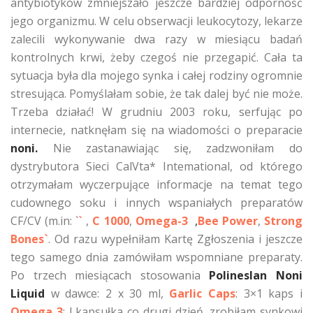
antybiotyków zmniejszało jeszcze bardziej odporność
jego organizmu. W celu obserwacji leukocytozy, lekarze
zalecili wykonywanie dwa razy w miesiącu badań
kontrolnych krwi, żeby czegoś nie przegapić. Cała ta
sytuacja była dla mojego synka i całej rodziny ogromnie
stresująca. Pomyślałam sobie, że tak dalej być nie może.
Trzeba działać! W grudniu 2003 roku, serfując po
internecie, natknęłam się na wiadomości o preparacie
noni.
Nie zastanawiając się, zadzwoniłam do
dystrybutora Sieci CalVta* Intemational, od którego
otrzymałam wyczerpujące informacje na temat tego
cudownego soku i innych wspaniałych preparatów
CF/CV (m.in: `
`
,
C 1000
,
Omega-3
,
Bee Power
,
Strong
Bones`
. Od razu wypełniłam Kartę Zgłoszenia i jeszcze
tego samego dnia zamówiłam wspomniane preparaty.
Po trzech miesiącach stosowania
Polineslan Noni
Liquid
w dawce: 2 x 30 ml,
Garlic Caps
: 3×1 kaps i
Omega 3
: l kapsułka co drugi dzień, zrobiłam synkowi