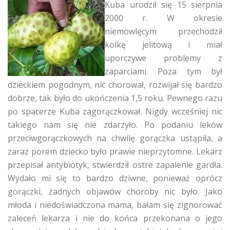
Kuba urodził się 15 sierpnia
2000 r. W okresie
niemowlęcym przechodził
kolkę jelitową i miał
uporczywe problemy z
zaparciami. Poza tym był
dzieckiem pogodnym, nic chorował, rozwijał się bardzo
dobrze, tak było do ukończenia 1,5 roku. Pewnego razu
po spacerze Kuba zagorączkował. Nigdy wcześniej nic
takiego nam się nie zdarzyło. Po podaniu leków
przeciwgorączkowych na chwilę gorączka ustąpiła, a
zaraz porem dziecko było prawie nieprzytomne. Lekarz
przepisał antybiotyk, stwierdził ostre zapalenie gardła.
Wydało mi się to bardzo dziwne, ponieważ oprócz
gorączki, żadnych objawów choroby nic było. Jako
młoda i niedoświadczona mama, bałam się zignorować
zaleceń lekarza i nie do końca przekonana o jego