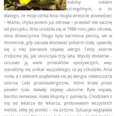
rodziny rokiem
szczególnym, a to
dlatego, że moja córka Ania mogła wreszcie powiedzieć
– Mamo, chyba jestem już zdrowa – prawda? Ale zacznę
od początku. Ania urodziła się w 1988 roku jako zdrowa,
silna dziewczynka. Długo była karmiona piersią, ale w
momencie, gdy zaczęła dostawać pokarm stały, ujawniły
się u niej pierwsze objawy alergii. Testy skórne
zrobiono jej, jak skończyła trzy lata. Wyszły dodatnie -
uczulało ją wiele produktów spożywczych, więc
staraliśmy się unikać wszystkiego, co jej szkodziło. Ania
rosła, a z wiekiem pogłębiała się jej alergia, zwłaszcza ta
skórna. Leki przeciwalergiczne, które brała przez
pewien czas, dawały objawy uboczne. Była ospała,
bardzo nerwowa, miała kłopoty z pamięcią. Chodziłam z
nią od lekarza do lekarza, próbowałam wszystkich
metod, żeby jej pomóc – na próżno. Sytuacja wyglądała