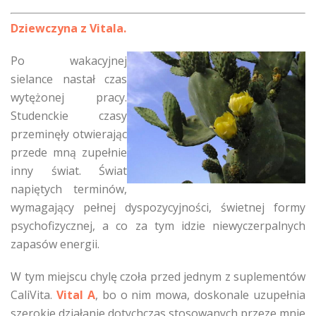
Dziewczyna z Vitala.
Po wakacyjnej
sielance nastał czas
wytężonej pracy.
Studenckie czasy
przeminęły otwierając
przede mną zupełnie
inny świat. Świat
napiętych terminów,
wymagający pełnej dyspozycyjności, świetnej formy
psychofizycznej, a co za tym idzie niewyczerpalnych
zapasów energii.
W tym miejscu chylę czoła przed jednym z suplementów
CaliVita.
Vital A
, bo o nim mowa, doskonale uzupełnia
szerokie działanie dotychczas stosowanych przeze mnie