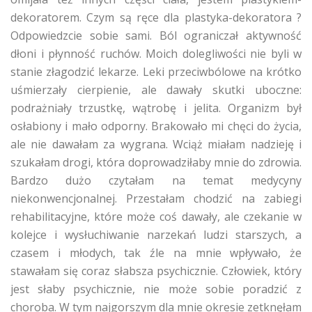
dekoratorem. Czym są ręce dla plastyka-dekoratora ?
Odpowiedzcie sobie sami. Ból ograniczał aktywność
dłoni i płynność ruchów. Moich dolegliwości nie byli w
stanie złagodzić lekarze. Leki przeciwbólowe na krótko
uśmierzały cierpienie, ale dawały skutki uboczne:
podrażniały trzustkę, wątrobę i jelita. Organizm był
osłabiony i mało odporny. Brakowało mi chęci do życia,
ale nie dawałam za wygrana. Wciąż miałam nadzieję i
szukałam drogi, która doprowadziłaby mnie do zdrowia.
Bardzo dużo czytałam na temat medycyny
niekonwencjonalnej. Przestałam chodzić na zabiegi
rehabilitacyjne, które może coś dawały, ale czekanie w
kolejce i wysłuchiwanie narzekań ludzi starszych, a
czasem i młodych, tak źle na mnie wpływało, że
stawałam się coraz słabsza psychicznie. Człowiek, który
jest słaby psychicznie, nie może sobie poradzić z
choroba. W tym najgorszym dla mnie okresie zetknęłam