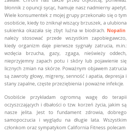
zawale. Chroni nas także przed otyłością, ponieważ
błonnik z opuncji sycąc, hamuje nasz nadmierny apetyt.
Wiele konsumentek z mojej grupy przekonało się o tym
osobiście, kiedy to zniknął wiszący brzuszek, a ulubiona
sukienka okazała się zbyt luźna w biodrach.
Nopalin
należy stosować przede wszystkim zapobiegawczo,
kiedy organizm daje pierwsze sygnały zatrucia, m.in.:
wzdęcia brzucha, gazy, zgaga, nieświeży oddech,
nieprzyjemny zapach potu i skóry lub pojawienie się
licznych zmian na skórze. Poważnym objawem zatrucia
są zawroty głowy, migreny, senność i apatia, depresja i
stany zapalne, częste przeziębienia i poważne infekcje.
Osobiście przykładam ogromną wagę do terapii
oczyszczających i dbałości o tzw. korzeń życia, jakim są
nasze jelita. Jest to fundament zdrowia, dobrego
samopoczucia i wyglądu na długie lata. Wszystkim
członkom oraz sympatykom California Fitness polecam