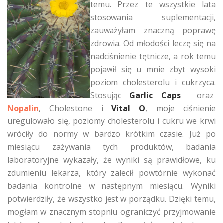
temu. Przez te wszystkie lata
stosowania suplementacji,
zauważyłam znaczną poprawę
zdrowia. Od młodości leczę się na
nadciśnienie tętnicze, a rok temu
pojawił się u mnie zbyt wysoki
poziom cholesterolu i cukrzyca.
Stosując
Garlic Caps
oraz
Nopalin
, Cholestone i
Vital O
, moje ciśnienie
uregulowało się, poziomy cholesterolu i cukru we krwi
wróciły do normy w bardzo krótkim czasie. Już po
miesiącu zażywania tych produktów, badania
laboratoryjne wykazały, że wyniki są prawidłowe, ku
zdumieniu lekarza, który zalecił powtórnie wykonać
badania kontrolne w następnym miesiącu. Wyniki
potwierdziły, że wszystko jest w porządku. Dzięki temu,
mogłam w znacznym stopniu ograniczyć przyjmowanie