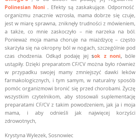
Polinesian Noni
.
Efekty są zaskakujące. Odporność
organizmu znacznie wzrosła, mama dobrze się czuje,
jest w miarę sprawna, zniknęły trudności z mówieniem,
a także, co mnie zaskoczyło – nie narzeka na ból.
Ponieważ moja mama choruje na miażdżycę – często
skarżyła się na okropny ból w nogach, szczególnie pod
czas chodzenia. Odkąd podaję jej
s
ok z noni
,
bóle
ustąpiły. Dzięki preparatom CF/CV można było również
w przypadku swojej mamy zmniejszyć dawki leków
farmakologicznych, i tym samym, w naturalny sposób
pomóc organizmowi bronić się przed chorobami. Życzę
wszystkim czytelnikom, aby stosowali suplementację
preparatami CF/CV z takim powodzeniem, jak ja i moja
mama, i aby odnieśli jak najwięcej korzyści
zdrowotnych,
Krystyna Wylezek, Sosnowiec