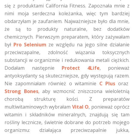
się z produktami California Fitness. Zapoznała mnie z
nimi moja serdeczna koleżanka, więc tym bardziej
obdarzyłam je zaufaniem. Najważniejsze było dla mnie,
że są to produkty naturalne, bez dodatków
chemicznych. Pierwszym preparatem, który zażywałam
był
Pro Selenium
ze względu na jego silne działanie
przeciwzapalne, zdolność wiązania toksycznych
substancji w organizmie i redukowania metali ciężkich.
Dodałam następnie
Protect 4Life
, ponieważ
antyoksydanty są skuteczniejsze, gdy występują razem.
Nie zapomniałam również o witaminie
C Plus
oraz
Strong Bones
, aby wzmocnić zniszczona wieloletnią
chorobą strukturę kości. Z preparatów
multiwitaminowych wybrałam
Vital O
, ponieważ oprócz
witamin i składników mineralnych, znajdują się tam
rośliny lecznicze, świetnie dobrane do potrzeb mojego
organizmu: działająca przeciwzapalnie jukka,