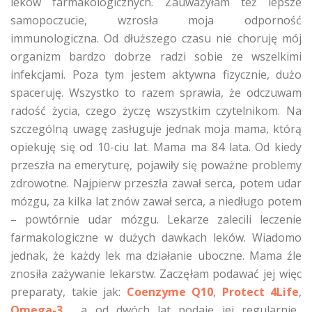
leków farmakologicznych. Zauważyłam też lepsze
samopoczucie, wzrosła moja odporność
immunologiczna. Od dłuższego czasu nie choruję mój
organizm bardzo dobrze radzi sobie ze wszelkimi
infekcjami. Poza tym jestem aktywna fizycznie, dużo
spaceruję. Wszystko to razem sprawia, że odczuwam
radość życia, czego życzę wszystkim czytelnikom. Na
szczególną uwagę zasługuje jednak moja mama, którą
opiekuję się od 10-ciu lat. Mama ma 84 lata. Od kiedy
przeszła na emeryturę, pojawiły się poważne problemy
zdrowotne. Najpierw przeszła zawał serca, potem udar
mózgu, za kilka lat znów zawał serca, a niedługo potem
– powtórnie udar mózgu. Lekarze zalecili leczenie
farmakologiczne w dużych dawkach leków. Wiadomo
jednak, że każdy lek ma działanie uboczne. Mama źle
znosiła zażywanie lekarstw. Zaczęłam podawać jej więc
preparaty, takie jak:
Coenzyme Q10
,
Protect 4Life
,
Omega-3
, a od dwóch lat podaję jej regularnie