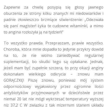
Zapewne za chwilę posypią się głosy jawnego
oburzenia ze strony kilku znanych mi niedowiarków i
padnie złowieszczo brzmiące stwierdzenie: „Odezwała
się pani magister! Łyka te cudowne witaminki, a mimo
to angina rozłożyła ją na tydzień!”
To wszystko prawda. Przepraszam, prawie wszystko.
Choroba, która mnie dopadła to jedynie przykry dowód
na to, że nie wolno zaniedbywać regularnej
suplementacji, bo skutki tego są opłakane. Jednak,
jeżeli mam być zupełnie szczera, to przy okazji anginy
dokonałam wielkiego odkrycia – znowu mam
GORĄCZKĘ! Piszę znowu, ponieważ mój system
odpornościowy wyjałowiony przez ogromne ilości
antybiotyków przyjmowanych w dzieciństwie przez
niemal 20 lat nie mógł wykrzesać temperatury wyższej
niż 37,2 C W związku z tak mizernym stanem układu