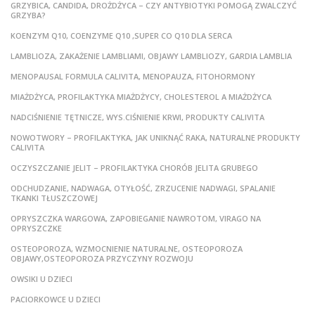
GRZYBICA, CANDIDA, DROŻDŻYCA – CZY ANTYBIOTYKI POMOGĄ ZWALCZYĆ
GRZYBA?
KOENZYM Q10, COENZYME Q10 ,SUPER CO Q10 DLA SERCA
LAMBLIOZA, ZAKAŻENIE LAMBLIAMI, OBJAWY LAMBLIOZY, GARDIA LAMBLIA
MENOPAUSAL FORMULA CALIVITA, MENOPAUZA, FITOHORMONY
MIAŻDŻYCA, PROFILAKTYKA MIAŻDŻYCY, CHOLESTEROL A MIAŻDŻYCA
NADCIŚNIENIE TĘTNICZE, WYS.CIŚNIENIE KRWI, PRODUKTY CALIVITA
NOWOTWORY – PROFILAKTYKA, JAK UNIKNĄĆ RAKA, NATURALNE PRODUKTY
CALIVITA
OCZYSZCZANIE JELIT – PROFILAKTYKA CHORÓB JELITA GRUBEGO
ODCHUDZANIE, NADWAGA, OTYŁOŚĆ, ZRZUCENIE NADWAGI, SPALANIE
TKANKI TŁUSZCZOWEJ
OPRYSZCZKA WARGOWA, ZAPOBIEGANIE NAWROTOM, VIRAGO NA
OPRYSZCZKE
OSTEOPOROZA, WZMOCNIENIE NATURALNE, OSTEOPOROZA
OBJAWY,OSTEOPOROZA PRZYCZYNY ROZWOJU
OWSIKI U DZIECI
PACIORKOWCE U DZIECI