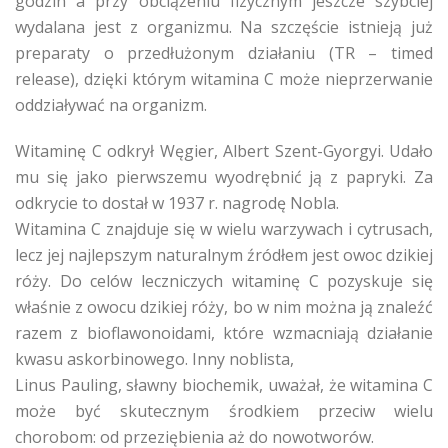
godzin a przy obciążeniu fizycznym jeszcze szybciej
wydalana jest z organizmu. Na szczęście istnieją już
preparaty o przedłużonym działaniu (TR – timed
release), dzięki którym witamina C może nieprzerwanie
oddziaływać na organizm.
Witaminę C odkrył Węgier, Albert Szent-Gyorgyi. Udało
mu się jako pierwszemu wyodrębnić ją z papryki. Za
odkrycie to dostał w 1937 r. nagrodę Nobla.
Witamina C znajduje się w wielu warzywach i cytrusach,
lecz jej najlepszym naturalnym źródłem jest owoc dzikiej
róży. Do celów leczniczych witaminę C pozyskuje się
właśnie z owocu dzikiej róży, bo w nim można ją znaleźć
razem z bioflawonoidami, które wzmacniają działanie
kwasu askorbinowego. Inny noblista,
Linus Pauling, sławny biochemik, uważał, że witamina C
może być skutecznym środkiem przeciw wielu
chorobom: od przeziębienia aż do nowotworów.