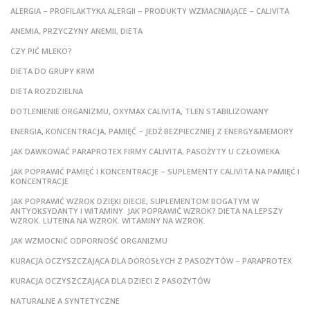
ALERGIA – PROFILAKTYKA ALERGII – PRODUKTY WZMACNIAJĄCE – CALIVITA
ANEMIA, PRZYCZYNY ANEMII, DIETA
CZY PIĆ MLEKO?
DIETA DO GRUPY KRWI
DIETA ROZDZIELNA
DOTLENIENIE ORGANIZMU, OXYMAX CALIVITA, TLEN STABILIZOWANY
ENERGIA, KONCENTRACJA, PAMIĘĆ – JEDŹ BEZPIECZNIEJ Z ENERGY&MEMORY
JAK DAWKOWAĆ PARAPROTEX FIRMY CALIVITA, PASOŻYTY U CZŁOWIEKA
JAK POPRAWIĆ PAMIĘĆ I KONCENTRACJE – SUPLEMENTY CALIVITA NA PAMIĘĆ I
KONCENTRACJE
JAK POPRAWIĆ WZROK DZIĘKI DIECIE, SUPLEMENTOM BOGATYM W
ANTYOKSYDANTY I WITAMINY. JAK POPRAWIĆ WZROK? DIETA NA LEPSZY
WZROK. LUTEINA NA WZROK. WITAMINY NA WZROK.
JAK WZMOCNIĆ ODPORNOŚĆ ORGANIZMU
KURACJA OCZYSZCZAJĄCA DLA DOROSŁYCH Z PASOŻYTÓW – PARAPROTEX
KURACJA OCZYSZCZAJĄCA DLA DZIECI Z PASOŻYTÓW
NATURALNE A SYNTETYCZNE