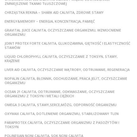
ZMNIEJSZENIE TKANKI TŁUSZCZOWEJ
CHRZĄSTKA REKINA – SHARK AID CALIVITA, ZDROWE STAWY
ENERGY&MEMORY – ENERGIA, KONCENTRACJA, PAMIĘĆ
GRAVITAL JUICE CALIVITA, OCZYSZCZANIE ORGANIZMU, WZMOCNIENIE
ORGANIZMU
JOINT PROTEX FORTE CALIVITA, GLUKOZAMINA, GIĘTKOŚĆ I ELASTYCZNOŚĆ
STAWÓW
LIQUID CHLOROPHYLL CALIVITA, OCZYSZCZANIE Z TOKSYN, STAWY,
KRĄŻENIE
LIVER AID CALIVITA, OCZYSZCZANIE WĄTROBY, ODTRUWANIE, REGENERACJA
NOPALIN CALIVITA, BŁONNIK, ODCHUDZANIE, PRACA JELIT, OCZYSZCZANIE
ORGANIZMU
OCEAN 21 CALIVITA, ODTRUWANIE, ODKWASZANIE, OCZYSZCZANIE
ORGANIZMU Z TOKSYN I METALI CIĘŻKICH
OMEGA 3 CALIVITA, STAWY,SERCE,MÓZG, ODPORNOŚĆ ORGANIZMU
OXYMAX CALIVITA, DOTLENIENIE ORGANIZMU, STABILIZOWANY TLEN
PARAPROTEX CALIVITA, OCZYSZCZANIE ORGANIZMU Z PASOŻYTÓW I
TOKSYN
POLINESIAN NONI CALIVITA, SOK NONI CALIVITA