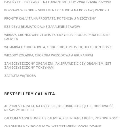
PASOŻYTY – PRZYWRY – NATURALNE METODY ZWALCZANIA PRZYWR
POPRAWA WZROKU – SUPLEMENTY CALIVITA NA POPRAWĘ WZROKU
PRO-STP CALIVITA NA PROSTATE, POTENCJA U MĘŻCZYZNY
RZS CZYLI REUMATOIDALNE ZAPALENIE STAWÓW
WIRUSY, GRONKOWIEC ZŁOCISTY, GRZYBICE, PRODUKTY NATURALNE
CALIVITA
WITAMINA C 1000 CALIVITA, C 500, C 300, C PLUS, LIQUID C, LION KIDS C
WRZODY ŻOŁĄDKA, CHOROBA WRZODOWA A GRUPA KRWI
ZANIECZYSZCZONY ORGANIZM, JAK SPRAWDZIĆ CZY ORGANIZM JEST
ZANIECZYSZCZONY TOKSYNAMI
ZATRUTA WĄTROBA
BESTSELLERY CALIVITA
AC ZYMES CALIVITA, NA GRZYBICE, BIEGUNKI, FLORĘ JELIT, ODPORNOŚĆ,
NIEŚWIEŻY ODDECH
CALCIUM MAGNESIUM PLUS CALIVITA, REGENERACJA KOŚCI, ZDROWE KOŚCI
CHROMIUM MAX 500 CALIVITA, WZROST MIĘŚNI, ODCHUDZANIE,