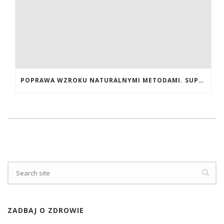
POPRAWA WZROKU NATURALNYMI METODAMI. SUPLEMENTY CALIVITA NA POPRAWĘ WZROKU
ZADBAJ O ZDROWIE