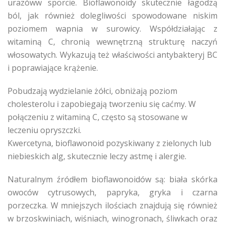
urazóww sporcie. Bioflawonoidy skutecznie łagodzą
ból, jak również dolegliwości spowodowane niskim
poziomem wapnia w surowicy. Współdziałając z
witaminą C, chronią wewnętrzną strukturę naczyń
włosowatych. Wykazują też właściwości antybakteryj BC
i poprawiające krążenie.
Pobudzają wydzielanie żółci, obniżają poziom
cholesterolu i zapobiegają tworzeniu się caćmy. W
połączeniu z witaminą C, często są stosowane w
leczeniu opryszczki.
Kwercetyna, bioflawonoid pozyskiwany z zielonych lub
niebieskich alg, skutecznie leczy astmę i alergie.
Naturalnym źródłem bioflawonoidów są: biała skórka
owoców cytrusowych, papryka, gryka i czarna
porzeczka. W mniejszych ilościach znajdują się również
w brzoskwiniach, wiśniach, winogronach, śliwkach oraz