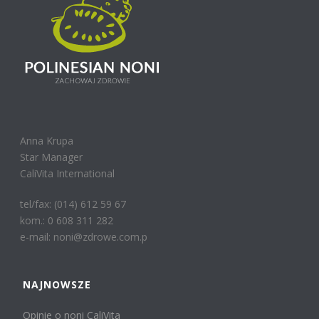
Anna Krupa
Star Manager
CaliVita International
tel/fax: (014) 612 59 67
kom.: 0 608 311 282
e-mail: noni@zdrowe.com.p
NAJNOWSZE
Opinie o noni CaliVita