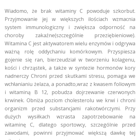
Wiadomo, że brak witaminy C powoduje szkorbut.
Przyjmowanie jej w większych ilościach wzmacnia
system immunologiczny i zwiększa odporność na
choroby zakaźne(szczególnie przeziębieniowe).
Witamina C jest aktywatorem wielu enzymów i odgrywa
ważną rolę oddychaniu komórkowym. Przyspiesza
gojenie się ran, bierzeudział w tworzeniu kolagenu,
kości i chrząstek, a także w syntezie hormonów kory
nadnerczy Chroni przed skutkami stresu, pomaga we
wchłanianiu żelaza, a ponadto,wraz z kwasem foliowym
i witaminą B 12, pobudza dojrzewanie czerwonych
krwinek. Obniża poziom cholesterolu we krwi i chroni
organizm przed substancjami rakotwórczymi. Przy
dużych wysiłkach wzrasta zapotrzebowanie na
witaminę C, dlatego sportowcy, szczególnie przed
zawodami, powinni przyjmować większą dawkę tej