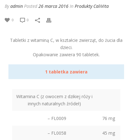
By
admin
Posted
26 marca 2016
In
Produkty CaliVita
0
0
Tabletki z witaminą C, w kształcie zwierząt, do żucia dla
dzieci.
Opakowanie zawiera 90 tabletek.
1 tabletka zawiera
Witamina C (z owocem z dzikiej róży i
innych naturalnych źródeł)
– FL0009
76 mg
– FL0058
45 mg