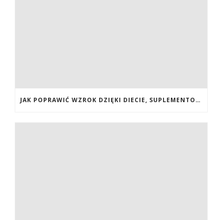
JAK POPRAWIĆ WZROK DZIĘKI DIECIE, SUPLEMENTOM BOGATYM W ANTYOKSYDANTY I WITAMINY. JAK POPRAWIĆ WZROK? DIETA NA LEPSZY WZROK. LUTEINA NA WZROK. WITAMINY NA WZROK.