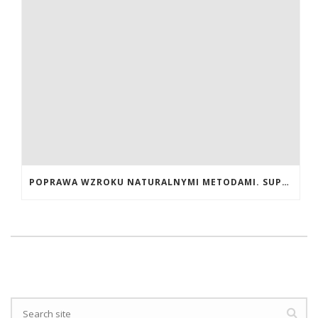
POPRAWA WZROKU NATURALNYMI METODAMI. SUPLEMENTY CALIVITA NA POPRAWĘ WZROKU