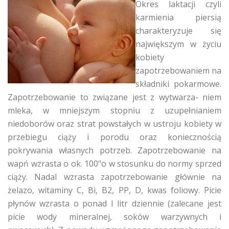
Okres laktacji czyli
karmienia piersią
charakteryzuje się
największym w życiu
kobiety
zapotrzebowaniem na
składniki pokarmowe.
Zapotrzebowanie to związane jest z wytwarza- niem
mleka, w mniejszym stopniu z uzupełnianiem
niedoborów oraz strat powstałych w ustroju kobiety w
przebiegu ciąży i porodu oraz koniecznością
pokrywania własnych potrzeb. Zapotrzebowanie na
wapń wzrasta o ok. 100"o w stosunku do normy sprzed
ciąży. Nadal wzrasta zapotrzebowanie głównie na
żelazo, witaminy C, Bi, B2, PP, D, kwas foliowy. Picie
płynów wzrasta o ponad l litr dziennie (zalecane jest
picie wody mineralnej, soków warzywnych i