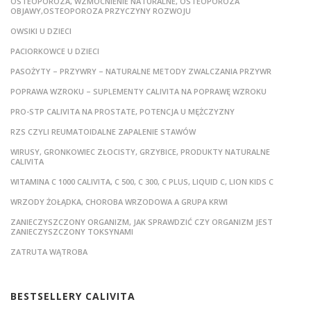
OSTEOPOROZA, WZMOCNIENIE NATURALNE, OSTEOPOROZA
OBJAWY,OSTEOPOROZA PRZYCZYNY ROZWOJU
OWSIKI U DZIECI
PACIORKOWCE U DZIECI
PASOŻYTY – PRZYWRY – NATURALNE METODY ZWALCZANIA PRZYWR
POPRAWA WZROKU – SUPLEMENTY CALIVITA NA POPRAWĘ WZROKU
PRO-STP CALIVITA NA PROSTATE, POTENCJA U MĘŻCZYZNY
RZS CZYLI REUMATOIDALNE ZAPALENIE STAWÓW
WIRUSY, GRONKOWIEC ZŁOCISTY, GRZYBICE, PRODUKTY NATURALNE
CALIVITA
WITAMINA C 1000 CALIVITA, C 500, C 300, C PLUS, LIQUID C, LION KIDS C
WRZODY ŻOŁĄDKA, CHOROBA WRZODOWA A GRUPA KRWI
ZANIECZYSZCZONY ORGANIZM, JAK SPRAWDZIĆ CZY ORGANIZM JEST
ZANIECZYSZCZONY TOKSYNAMI
ZATRUTA WĄTROBA
BESTSELLERY CALIVITA