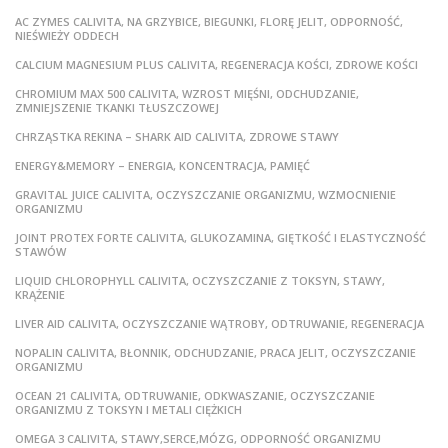
AC ZYMES CALIVITA, NA GRZYBICE, BIEGUNKI, FLORĘ JELIT, ODPORNOŚĆ,
NIEŚWIEŻY ODDECH
CALCIUM MAGNESIUM PLUS CALIVITA, REGENERACJA KOŚCI, ZDROWE KOŚCI
CHROMIUM MAX 500 CALIVITA, WZROST MIĘŚNI, ODCHUDZANIE,
ZMNIEJSZENIE TKANKI TŁUSZCZOWEJ
CHRZĄSTKA REKINA – SHARK AID CALIVITA, ZDROWE STAWY
ENERGY&MEMORY – ENERGIA, KONCENTRACJA, PAMIĘĆ
GRAVITAL JUICE CALIVITA, OCZYSZCZANIE ORGANIZMU, WZMOCNIENIE
ORGANIZMU
JOINT PROTEX FORTE CALIVITA, GLUKOZAMINA, GIĘTKOŚĆ I ELASTYCZNOŚĆ
STAWÓW
LIQUID CHLOROPHYLL CALIVITA, OCZYSZCZANIE Z TOKSYN, STAWY,
KRĄŻENIE
LIVER AID CALIVITA, OCZYSZCZANIE WĄTROBY, ODTRUWANIE, REGENERACJA
NOPALIN CALIVITA, BŁONNIK, ODCHUDZANIE, PRACA JELIT, OCZYSZCZANIE
ORGANIZMU
OCEAN 21 CALIVITA, ODTRUWANIE, ODKWASZANIE, OCZYSZCZANIE
ORGANIZMU Z TOKSYN I METALI CIĘŻKICH
OMEGA 3 CALIVITA, STAWY,SERCE,MÓZG, ODPORNOŚĆ ORGANIZMU