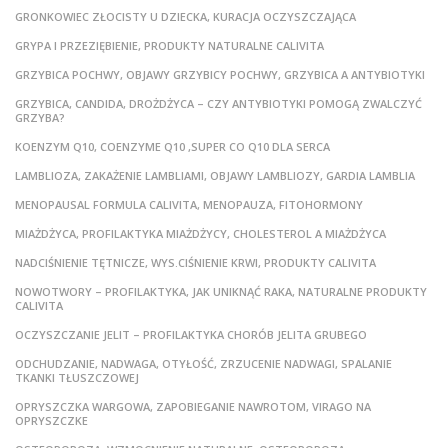
GRONKOWIEC ZŁOCISTY U DZIECKA, KURACJA OCZYSZCZAJĄCA
GRYPA I PRZEZIĘBIENIE, PRODUKTY NATURALNE CALIVITA
GRZYBICA POCHWY, OBJAWY GRZYBICY POCHWY, GRZYBICA A ANTYBIOTYKI
GRZYBICA, CANDIDA, DROŻDŻYCA – CZY ANTYBIOTYKI POMOGĄ ZWALCZYĆ
GRZYBA?
KOENZYM Q10, COENZYME Q10 ,SUPER CO Q10 DLA SERCA
LAMBLIOZA, ZAKAŻENIE LAMBLIAMI, OBJAWY LAMBLIOZY, GARDIA LAMBLIA
MENOPAUSAL FORMULA CALIVITA, MENOPAUZA, FITOHORMONY
MIAŻDŻYCA, PROFILAKTYKA MIAŻDŻYCY, CHOLESTEROL A MIAŻDŻYCA
NADCIŚNIENIE TĘTNICZE, WYS.CIŚNIENIE KRWI, PRODUKTY CALIVITA
NOWOTWORY – PROFILAKTYKA, JAK UNIKNĄĆ RAKA, NATURALNE PRODUKTY
CALIVITA
OCZYSZCZANIE JELIT – PROFILAKTYKA CHORÓB JELITA GRUBEGO
ODCHUDZANIE, NADWAGA, OTYŁOŚĆ, ZRZUCENIE NADWAGI, SPALANIE
TKANKI TŁUSZCZOWEJ
OPRYSZCZKA WARGOWA, ZAPOBIEGANIE NAWROTOM, VIRAGO NA
OPRYSZCZKE