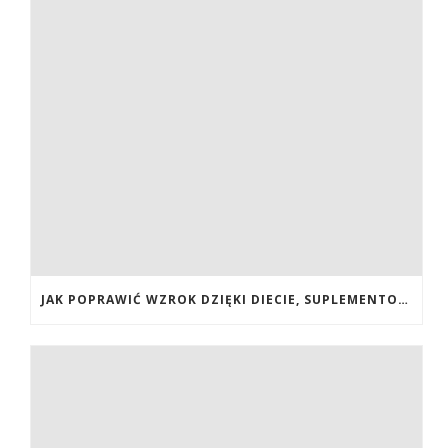
JAK POPRAWIĆ WZROK DZIĘKI DIECIE, SUPLEMENTOM BOGATYM W ANTYOKSYDANTY I WITAMINY. JAK POPRAWIĆ WZROK? DIETA NA LEPSZY WZROK. LUTEINA NA WZROK. WITAMINY NA WZROK.