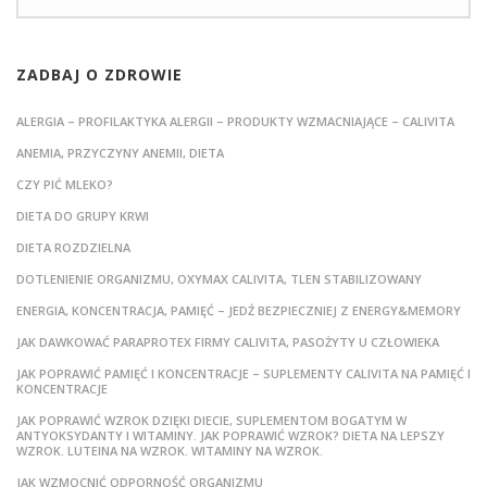
ZADBAJ O ZDROWIE
ALERGIA – PROFILAKTYKA ALERGII – PRODUKTY WZMACNIAJĄCE – CALIVITA
ANEMIA, PRZYCZYNY ANEMII, DIETA
CZY PIĆ MLEKO?
DIETA DO GRUPY KRWI
DIETA ROZDZIELNA
DOTLENIENIE ORGANIZMU, OXYMAX CALIVITA, TLEN STABILIZOWANY
ENERGIA, KONCENTRACJA, PAMIĘĆ – JEDŹ BEZPIECZNIEJ Z ENERGY&MEMORY
JAK DAWKOWAĆ PARAPROTEX FIRMY CALIVITA, PASOŻYTY U CZŁOWIEKA
JAK POPRAWIĆ PAMIĘĆ I KONCENTRACJE – SUPLEMENTY CALIVITA NA PAMIĘĆ I
KONCENTRACJE
JAK POPRAWIĆ WZROK DZIĘKI DIECIE, SUPLEMENTOM BOGATYM W
ANTYOKSYDANTY I WITAMINY. JAK POPRAWIĆ WZROK? DIETA NA LEPSZY
WZROK. LUTEINA NA WZROK. WITAMINY NA WZROK.
JAK WZMOCNIĆ ODPORNOŚĆ ORGANIZMU