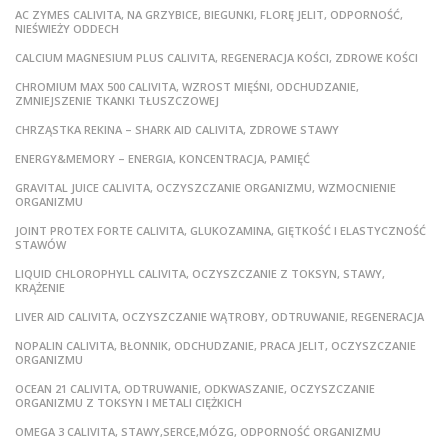
AC ZYMES CALIVITA, NA GRZYBICE, BIEGUNKI, FLORĘ JELIT, ODPORNOŚĆ,
NIEŚWIEŻY ODDECH
CALCIUM MAGNESIUM PLUS CALIVITA, REGENERACJA KOŚCI, ZDROWE KOŚCI
CHROMIUM MAX 500 CALIVITA, WZROST MIĘŚNI, ODCHUDZANIE,
ZMNIEJSZENIE TKANKI TŁUSZCZOWEJ
CHRZĄSTKA REKINA – SHARK AID CALIVITA, ZDROWE STAWY
ENERGY&MEMORY – ENERGIA, KONCENTRACJA, PAMIĘĆ
GRAVITAL JUICE CALIVITA, OCZYSZCZANIE ORGANIZMU, WZMOCNIENIE
ORGANIZMU
JOINT PROTEX FORTE CALIVITA, GLUKOZAMINA, GIĘTKOŚĆ I ELASTYCZNOŚĆ
STAWÓW
LIQUID CHLOROPHYLL CALIVITA, OCZYSZCZANIE Z TOKSYN, STAWY,
KRĄŻENIE
LIVER AID CALIVITA, OCZYSZCZANIE WĄTROBY, ODTRUWANIE, REGENERACJA
NOPALIN CALIVITA, BŁONNIK, ODCHUDZANIE, PRACA JELIT, OCZYSZCZANIE
ORGANIZMU
OCEAN 21 CALIVITA, ODTRUWANIE, ODKWASZANIE, OCZYSZCZANIE
ORGANIZMU Z TOKSYN I METALI CIĘŻKICH
OMEGA 3 CALIVITA, STAWY,SERCE,MÓZG, ODPORNOŚĆ ORGANIZMU