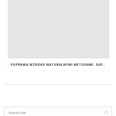
POPRAWA WZROKU NATURALNYMI METODAMI. SUPLEMENTY CALIVITA NA POPRAWĘ WZROKU