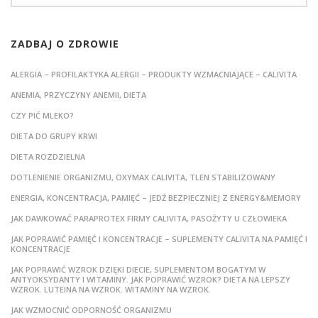
ZADBAJ O ZDROWIE
ALERGIA – PROFILAKTYKA ALERGII – PRODUKTY WZMACNIAJĄCE – CALIVITA
ANEMIA, PRZYCZYNY ANEMII, DIETA
CZY PIĆ MLEKO?
DIETA DO GRUPY KRWI
DIETA ROZDZIELNA
DOTLENIENIE ORGANIZMU, OXYMAX CALIVITA, TLEN STABILIZOWANY
ENERGIA, KONCENTRACJA, PAMIĘĆ – JEDŹ BEZPIECZNIEJ Z ENERGY&MEMORY
JAK DAWKOWAĆ PARAPROTEX FIRMY CALIVITA, PASOŻYTY U CZŁOWIEKA
JAK POPRAWIĆ PAMIĘĆ I KONCENTRACJE – SUPLEMENTY CALIVITA NA PAMIĘĆ I
KONCENTRACJE
JAK POPRAWIĆ WZROK DZIĘKI DIECIE, SUPLEMENTOM BOGATYM W
ANTYOKSYDANTY I WITAMINY. JAK POPRAWIĆ WZROK? DIETA NA LEPSZY
WZROK. LUTEINA NA WZROK. WITAMINY NA WZROK.
JAK WZMOCNIĆ ODPORNOŚĆ ORGANIZMU