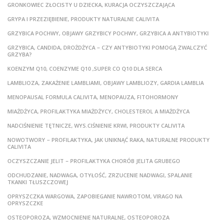
GRONKOWIEC ZŁOCISTY U DZIECKA, KURACJA OCZYSZCZAJĄCA
GRYPA I PRZEZIĘBIENIE, PRODUKTY NATURALNE CALIVITA
GRZYBICA POCHWY, OBJAWY GRZYBICY POCHWY, GRZYBICA A ANTYBIOTYKI
GRZYBICA, CANDIDA, DROŻDŻYCA – CZY ANTYBIOTYKI POMOGĄ ZWALCZYĆ
GRZYBA?
KOENZYM Q10, COENZYME Q10 ,SUPER CO Q10 DLA SERCA
LAMBLIOZA, ZAKAŻENIE LAMBLIAMI, OBJAWY LAMBLIOZY, GARDIA LAMBLIA
MENOPAUSAL FORMULA CALIVITA, MENOPAUZA, FITOHORMONY
MIAŻDŻYCA, PROFILAKTYKA MIAŻDŻYCY, CHOLESTEROL A MIAŻDŻYCA
NADCIŚNIENIE TĘTNICZE, WYS.CIŚNIENIE KRWI, PRODUKTY CALIVITA
NOWOTWORY – PROFILAKTYKA, JAK UNIKNĄĆ RAKA, NATURALNE PRODUKTY
CALIVITA
OCZYSZCZANIE JELIT – PROFILAKTYKA CHORÓB JELITA GRUBEGO
ODCHUDZANIE, NADWAGA, OTYŁOŚĆ, ZRZUCENIE NADWAGI, SPALANIE
TKANKI TŁUSZCZOWEJ
OPRYSZCZKA WARGOWA, ZAPOBIEGANIE NAWROTOM, VIRAGO NA
OPRYSZCZKE
OSTEOPOROZA, WZMOCNIENIE NATURALNE, OSTEOPOROZA