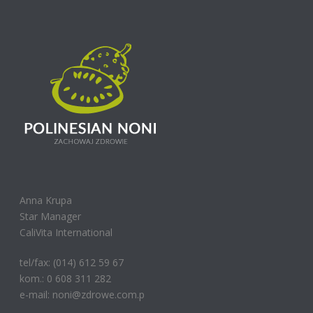
Anna Krupa
Star Manager
CaliVita International
tel/fax: (014) 612 59 67
kom.: 0 608 311 282
e-mail: noni@zdrowe.com.p