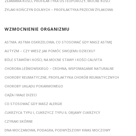
ZŁAMANIA KOŚCI, PROFILAKTYKA OSTEOPOROZY, MOCNE KOŚCI
ŻYLAKI KOŃCZYN DOLNYCH – PROFILAKTYKA PRZECIW ŻYLAKOWA
WZMOCNIENIE ORGANIZMU
ASTMA. ASTMA OSKRZELOWA, CO STOSOWAĆ GDY MASZ ASTMĘ
AUTYZM – CZY WIESZ JAK POMÓC SWOJEMU DZIECKU?
BÓLE STAWÓW I KOŚCI, NA MOCNE STAWY I KOŚCI CALIVITA
CHOROBA LEŚNIOWSKIEGO – CROHNA, WSPOMAGANIE NATURALNE
CHOROBY REUMATYCZNE, PROFILAKTYKA CHORÓB REUMATYCZNYCH
CHOROBY UKŁADU POKARMOWEGO
CIĄŻA I MAŁE DIZECI
CO STOSOWAĆ GDY MASZ ALERGIE
CUKRZYCA TYPU I, CUKRZYCZ TYPU II, OBJAWY CUKRZYCY
CZYRAKI SKÓRNE
DNA MOCZANOWA, PODAGRA, PODWYŻSZONY KWAS MOCZOWY