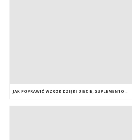
JAK POPRAWIĆ WZROK DZIĘKI DIECIE, SUPLEMENTOM BOGATYM W ANTYOKSYDANTY I WITAMINY. JAK POPRAWIĆ WZROK? DIETA NA LEPSZY WZROK. LUTEINA NA WZROK. WITAMINY NA WZROK.