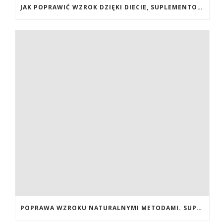
JAK POPRAWIĆ WZROK DZIĘKI DIECIE, SUPLEMENTOM BOGATYM W ANTYOKSYDANTY I WITAMINY. JAK POPRAWIĆ WZROK? DIETA NA LEPSZY WZROK. LUTEINA NA WZROK. WITAMINY NA WZROK.
POPRAWA WZROKU NATURALNYMI METODAMI. SUPLEMENTY CALIVITA NA POPRAWĘ WZROKU