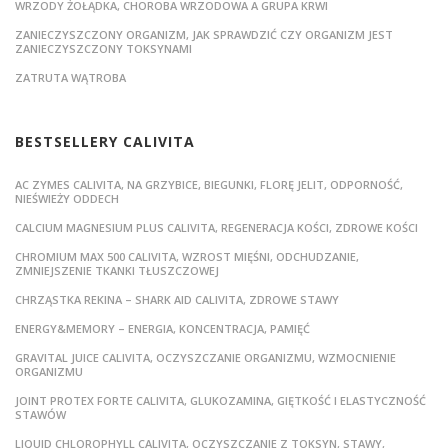
WRZODY ŻOŁĄDKA, CHOROBA WRZODOWA A GRUPA KRWI
ZANIECZYSZCZONY ORGANIZM, JAK SPRAWDZIĆ CZY ORGANIZM JEST
ZANIECZYSZCZONY TOKSYNAMI
ZATRUTA WĄTROBA
BESTSELLERY CALIVITA
AC ZYMES CALIVITA, NA GRZYBICE, BIEGUNKI, FLORĘ JELIT, ODPORNOŚĆ,
NIEŚWIEŻY ODDECH
CALCIUM MAGNESIUM PLUS CALIVITA, REGENERACJA KOŚCI, ZDROWE KOŚCI
CHROMIUM MAX 500 CALIVITA, WZROST MIĘŚNI, ODCHUDZANIE,
ZMNIEJSZENIE TKANKI TŁUSZCZOWEJ
CHRZĄSTKA REKINA – SHARK AID CALIVITA, ZDROWE STAWY
ENERGY&MEMORY – ENERGIA, KONCENTRACJA, PAMIĘĆ
GRAVITAL JUICE CALIVITA, OCZYSZCZANIE ORGANIZMU, WZMOCNIENIE
ORGANIZMU
JOINT PROTEX FORTE CALIVITA, GLUKOZAMINA, GIĘTKOŚĆ I ELASTYCZNOŚĆ
STAWÓW
LIQUID CHLOROPHYLL CALIVITA, OCZYSZCZANIE Z TOKSYN, STAWY,