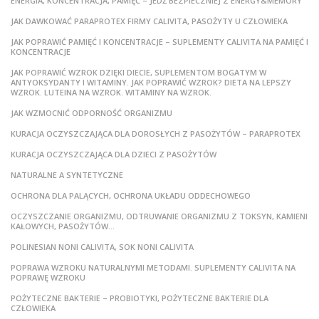
ENERGIA, KONCENTRACJA, PAMIĘĆ – JEDŹ BEZPIECZNIEJ Z ENERGY&MEMORY
JAK DAWKOWAĆ PARAPROTEX FIRMY CALIVITA, PASOŻYTY U CZŁOWIEKA
JAK POPRAWIĆ PAMIĘĆ I KONCENTRACJE – SUPLEMENTY CALIVITA NA PAMIĘĆ I
KONCENTRACJE
JAK POPRAWIĆ WZROK DZIĘKI DIECIE, SUPLEMENTOM BOGATYM W
ANTYOKSYDANTY I WITAMINY. JAK POPRAWIĆ WZROK? DIETA NA LEPSZY
WZROK. LUTEINA NA WZROK. WITAMINY NA WZROK.
JAK WZMOCNIĆ ODPORNOŚĆ ORGANIZMU
KURACJA OCZYSZCZAJĄCA DLA DOROSŁYCH Z PASOŻYTÓW – PARAPROTEX
KURACJA OCZYSZCZAJĄCA DLA DZIECI Z PASOŻYTÓW
NATURALNE A SYNTETYCZNE
OCHRONA DLA PALĄCYCH, OCHRONA UKŁADU ODDECHOWEGO
OCZYSZCZANIE ORGANIZMU, ODTRUWANIE ORGANIZMU Z TOKSYN, KAMIENI
KAŁOWYCH, PASOŻYTÓW…
POLINESIAN NONI CALIVITA, SOK NONI CALIVITA
POPRAWA WZROKU NATURALNYMI METODAMI. SUPLEMENTY CALIVITA NA
POPRAWĘ WZROKU
POŻYTECZNE BAKTERIE – PROBIOTYKI, POŻYTECZNE BAKTERIE DLA
CZŁOWIEKA