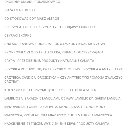
CHOROBY UKŁADU POKARMOWEGO
CIĄŻA I MAŁE DIZECI
CO STOSOWAĆ GDY MASZ ALERGIE
CUKRZYCA TYPU I, CUKRZYCZ TYPU II, OBJAWY CUKRZYCY
CZYRAKI SKÓRNE
DNA MOCZANOWA, PODAGRA, PODWYŻSZONY KWAS MOCZOWY
GRONKOWIEC ZŁOCISTY U DZIECKA, KURACJA OCZYSZCZAJĄCA
GRYPA I PRZEZIĘBIENIE, PRODUKTY NATURALNE CALIVITA
GRZYBICA POCHWY, OBJAWY GRZYBICY POCHWY, GRZYBICA A ANTYBIOTYKI
GRZYBICA, CANDIDA, DROŻDŻYCA – CZY ANTYBIOTYKI POMOGĄ ZWALCZYĆ
GRZYBA?
KOENZYM Q10, COENZYME Q10 ,SUPER CO Q10 DLA SERCA
LAMBLIOZA, ZAKAŻENIE LAMBLIAMI, OBJAWY LAMBLIOZY, GARDIA LAMBLIA
MENOPAUSAL FORMULA CALIVITA, MENOPAUZA, FITOHORMONY
MIAŻDŻYCA, PROFILAKTYKA MIAŻDŻYCY, CHOLESTEROL A MIAŻDŻYCA
NADCIŚNIENIE TĘTNICZE, WYS.CIŚNIENIE KRWI, PRODUKTY CALIVITA