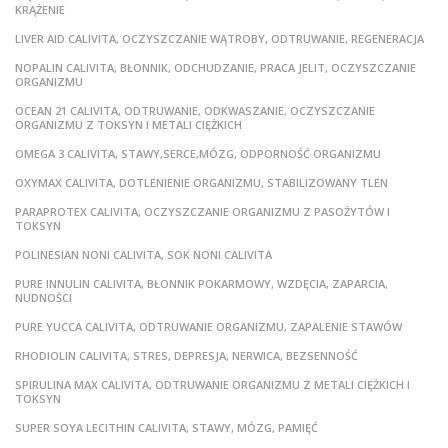
KRĄŻENIE
LIVER AID CALIVITA, OCZYSZCZANIE WĄTROBY, ODTRUWANIE, REGENERACJA
NOPALIN CALIVITA, BŁONNIK, ODCHUDZANIE, PRACA JELIT, OCZYSZCZANIE
ORGANIZMU
OCEAN 21 CALIVITA, ODTRUWANIE, ODKWASZANIE, OCZYSZCZANIE
ORGANIZMU Z TOKSYN I METALI CIĘŻKICH
OMEGA 3 CALIVITA, STAWY,SERCE,MÓZG, ODPORNOŚĆ ORGANIZMU
OXYMAX CALIVITA, DOTLENIENIE ORGANIZMU, STABILIZOWANY TLEN
PARAPROTEX CALIVITA, OCZYSZCZANIE ORGANIZMU Z PASOŻYTÓW I
TOKSYN
POLINESIAN NONI CALIVITA, SOK NONI CALIVITA
PURE INNULIN CALIVITA, BŁONNIK POKARMOWY, WZDĘCIA, ZAPARCIA,
NUDNOŚCI
PURE YUCCA CALIVITA, ODTRUWANIE ORGANIZMU, ZAPALENIE STAWÓW
RHODIOLIN CALIVITA, STRES, DEPRESJA, NERWICA, BEZSENNOŚĆ
SPIRULINA MAX CALIVITA, ODTRUWANIE ORGANIZMU Z METALI CIĘŻKICH I
TOKSYN
SUPER SOYA LECITHIN CALIVITA, STAWY, MÓZG, PAMIĘĆ